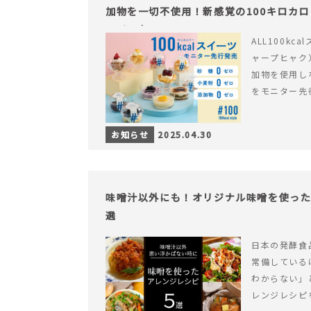
加物を一切不使用！新感覚の100キロカ
ライフを。
ALL100kc
ャープヒャク
加物を使用し
をモニター先
お知らせ
2025.04.30
味噌汁以外にも！オリジナル味噌を使った
選
日本の発酵食
常備している
わからない」
レンジレシピ