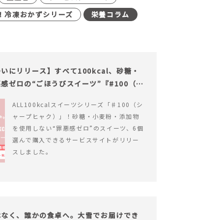
！冷凍おかずシリーズ
栄養コラム
にリリース】すべて100kcal、砂糖・
感ゼロの“ごほうびスイーツ”『#100（シ
ALL100kcalスイーツシリーズ「♯100（シ
ャープヒャク）」！砂糖・小麦粉・添加物
を使用しない“罪悪感ゼロ”のスイーツ、6個
選んで購入できるサービスサイトがリリー
スしました。
はなく、誰かの食卓へ。大雪でお届けでき