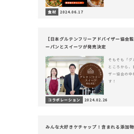
食材
2024.06.17
【日本グルテンフリーアドバイザー協会
ーパンとスイーツが発売決定
そもそも「グ
ところから、
ザー協会の中
す！
コラボレーション
2024.02.26
みんな大好きケチャップ！含まれる添加