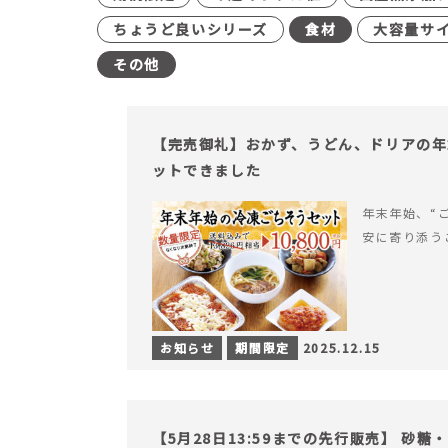
ちょうど良いシリーズ
食材
大容量サ
その他
【完売御礼】おかず、うどん、ドリアの年
ットできました
年末年始、“
安に寄り添う
お知らせ
期間限定
2025.12.15
【5月28日13:59までの先行販売】 砂