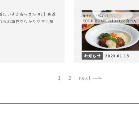
養だいすき谷村さん #1］身近
れる添加物をわかりやすく解
お知らせ
2023.01.13
1
2
›