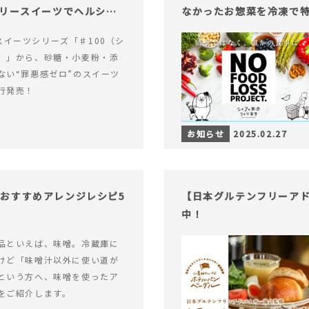
ロリースイーツでヘルシー
なかったお惣菜を冷凍で
alスイーツシリーズ「♯100（シ
）」から、砂糖・小麦粉・添
ない“罪悪感ゼロ”のスイーツ
行発売！
お知らせ
2025.02.27
おすすめアレンジレシピ5
【日本グルテンフリーアド
中！
品といえば、味噌。冷蔵庫に
けど「味噌汁以外に使い道が
という方へ、味噌を使ったア
をご紹介します。