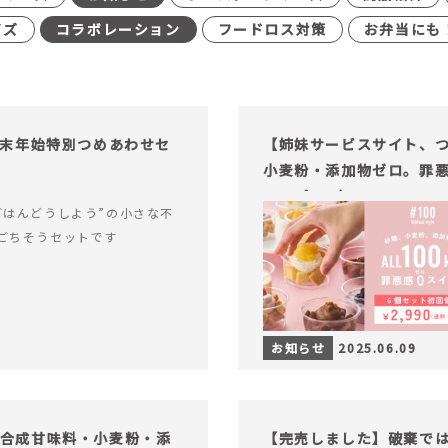
イズ
コラボレーション
フードロス対策
お弁当にも
末年始特別つめあわせセ
【姉妹サービスサイト、つい
小麦粉・添加物ゼロ。罪悪
ャープ100）』
ごはんどうしよう”の小さな不
ごちそうセットです
お知らせ
2025.06.09
糖・合成甘味料・小麦粉・添
【完売しました】破棄で