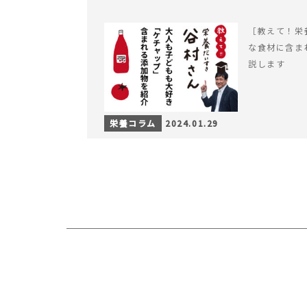
［教えて！栄
な食材に含ま
説します
栄養コラム
2024.01.29