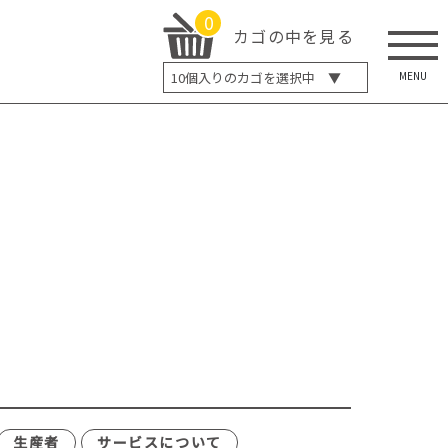
0
カゴの中を見る
MENU
10
個入りのカゴを選択中 ▼
5個入り
7個入り
10個入り
最大5%OFF
14個入り
最大8%OFF
20個入り
最大12%OFF
生産者
サービスについて