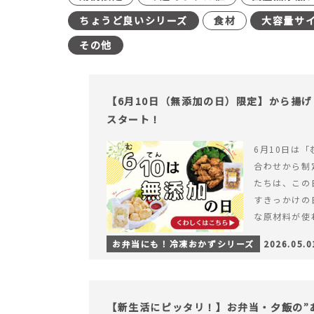
ちょうど良いシリーズ
食材
大容量サ
その他
【6月10日（無添加の日）限定】から揚
スタート！
6月10日は「
合わせから制
たちは、この
すきっかけの
な原材料が使
つくられている
お弁当にも！冷凍おかずシリーズ
2026.05.0
【6月10日
＆ナゲットの
【新生活にピッタリ！】お弁当・夕飯の”