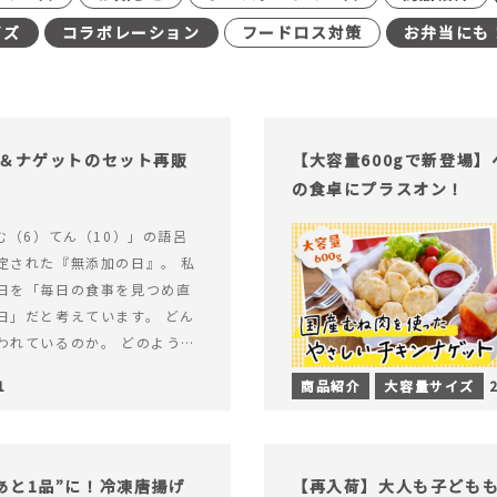
イズ
コラボレーション
フードロス対策
お弁当にも
げ＆ナゲットのセット再販
【大容量600gで新登場
の食卓にプラスオン！
む（6）てん（10）」の語呂
定された『無添加の日』。 私
日を「毎日の食事を見つめ直
日」だと考えています。 どん
われているのか。 どのように
のか。&hellip; 続きを読む
1
商品紹介
大容量サイズ
（無添加の日）限定】から揚げ
セット再販スタート！
あと1品”に！冷凍唐揚げ
【再入荷】大人も子ども