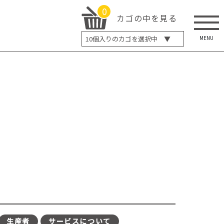
0
カゴの中を見る
MENU
10
個入りのカゴを選択中 ▼
5個入り
7個入り
10個入り
最大5%OFF
14個入り
最大8%OFF
20個入り
最大12%OFF
生産者
サービスについて