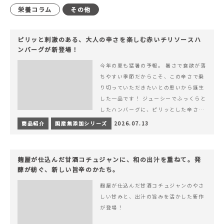
栄養コラム
その他
ピリッと刺激のある、大人の辛さを楽しむ赤いチリソースハ
ンバーグが新登場！
今年の夏も猛暑の予報。 暑さで食欲が落
ちやすい季節だからこそ、この辛さで乗
り切っていただきたいとの思いから誕生
した一品です！ ジューシーでふっくらと
したハンバーグに、ピリッとした辛さと
コク深い旨みが楽しめる特製チリソース
商品紹介
国産無添加シリーズ
2026.07.13
&hellip; 続きを読む ピリッと刺激のあ
る、大人の辛さを楽しむ赤いチリソース
ハンバーグが新登場！
麹屋が仕込んだ甘酒コチュジャンに、和の出汁を重ねて。発
酵が紡ぐ、新しい旨辛のかたち。
麹屋が仕込んだ甘酒コチュジャンのやさ
しい甘みと、出汁の旨みを活かした新作
が登場！