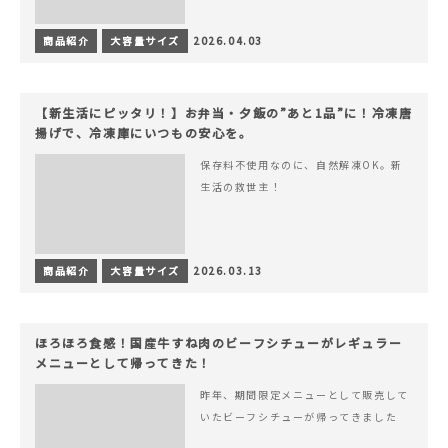
商品紹介
大容量サイズ
2026.04.03
【新生活にピッタリ！】お弁当・夕飯の”あと1品”に！冷凍唐
揚げで、冷凍庫にいつもの安心を。
保存料不使用なのに、自然解凍OK。新
生活の救世主！
商品紹介
大容量サイズ
2026.03.13
ほろほろ食感！国産牛すね肉のビーフシチューがレギュラー
メニューとして帰ってきた！
昨年、期間限定メニューとして販売して
いたビーフシチューが帰ってきました