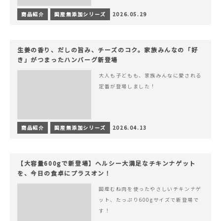
商品紹介
国産無添加シリーズ
2026.05.29
生姜の香り、だしの旨み、チーズのコク。家族みんなの「好
き」がつまったハンバーグ新登場
大人も子どもも、家族みんなに愛される
定番が登場しました！
商品紹介
国産無添加シリーズ
2026.04.13
【大容量600gで新登場】ヘルシー大満足なチキンナゲット
を、今日の食卓にプラスオン！
国産むね肉を使ったやさしいチキンナゲ
ット、たっぷり600gサイズで新登場で
す！