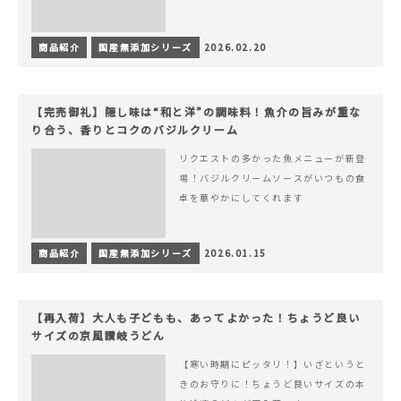
商品紹介
国産無添加シリーズ
2026.02.20
【完売御礼】隠し味は“和と洋”の調味料！魚介の旨みが重な
り合う、香りとコクのバジルクリーム
リクエストの多かった魚メニューが新登
場！バジルクリームソースがいつもの食
卓を華やかにしてくれます
商品紹介
国産無添加シリーズ
2026.01.15
【再入荷】大人も子どもも、あってよかった！ちょうど良い
サイズの京風讃岐うどん
【寒い時期にピッタリ！】いざというと
きのお守りに！ちょうど良いサイズの本