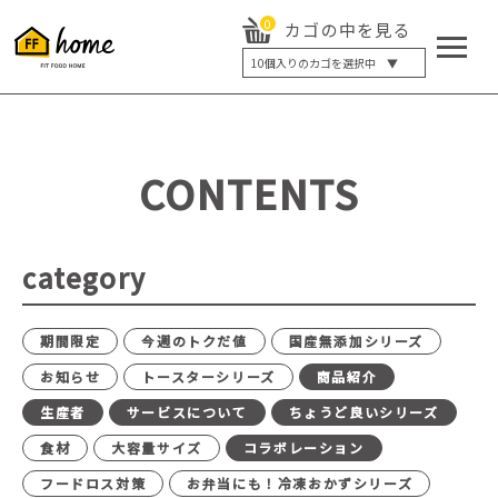
0
カゴの中を見る
10
個入りのカゴを選択中 ▼
5個入り
7個入り
10個入り
最大5%OFF
14個入り
最大8%OFF
CONTENTS
20個入り
最大12%OFF
category
期間限定
今週のトクだ値
国産無添加シリーズ
お知らせ
トースターシリーズ
商品紹介
生産者
サービスについて
ちょうど良いシリーズ
食材
大容量サイズ
コラボレーション
フードロス対策
お弁当にも！冷凍おかずシリーズ