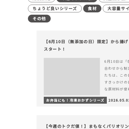
ちょうど良いシリーズ
食材
大容量サ
その他
【6月10日（無添加の日）限定】から揚
スタート！
6月10日は「
合わせから制
たちは、この
すきっかけの
な原材料が使
つくられている
お弁当にも！冷凍おかずシリーズ
2026.05.0
【6月10日
＆ナゲットの
【今週のトクだ値！】まもなくパリオリ