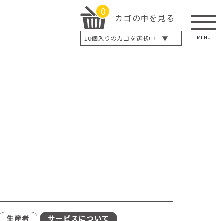
0
カゴの中を見る
MENU
10
個入りのカゴを選択中 ▼
5個入り
7個入り
10個入り
最大5%OFF
14個入り
最大8%OFF
20個入り
最大12%OFF
生産者
サービスについて