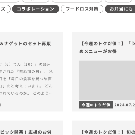
イズ
コラボレーション
フードロス対策
お弁当にも
げ＆ナゲットのセット再販
【今週のトクだ値！】「
めメニューがお得
む（6）てん（10）」の語呂
定された『無添加の日』。 私
日を「毎日の食事を見つめ直
日」だと考えています。 どん
われているのか。 どのように
のか。&hellip; 続きを読む
1
今週のトクだ値
2024.07.
（無添加の日）限定】から揚げ
セット再販スタート！
ンピック開幕！応援のお供
【今週のトクだ値！】旬