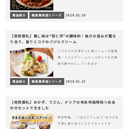
商品紹介
国産無添加シリーズ
2026.02.20
【完売御礼】隠し味は“和と洋”の調味料！魚介の旨みが重な
り合う、香りとコクのバジルクリーム
リクエストの多かった魚メニューが新登
場！バジルクリームソースがいつもの食
卓を華やかにしてくれます
商品紹介
国産無添加シリーズ
2026.01.15
【完売御礼】おかず、うどん、ドリアの年末年始特別つめあ
わせセットできました
年末年始、“ごはんどうしよう”の小さな
不安に寄り添うごちそうセットです