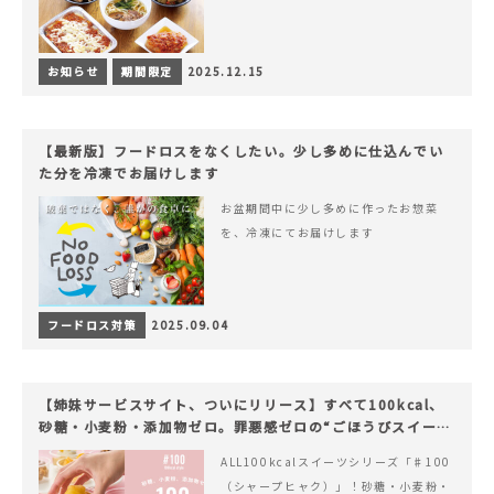
お知らせ
期間限定
2025.12.15
【最新版】フードロスをなくしたい。少し多めに仕込んでい
た分を冷凍でお届けします
お盆期間中に少し多めに作ったお惣菜
を、冷凍にてお届けします
フードロス対策
2025.09.04
【姉妹サービスサイト、ついにリリース】すべて100kcal、
砂糖・小麦粉・添加物ゼロ。罪悪感ゼロの“ごほうびスイー
ツ”『#100（シャープ100）』
ALL100kcalスイーツシリーズ「♯100
（シャープヒャク）」！砂糖・小麦粉・