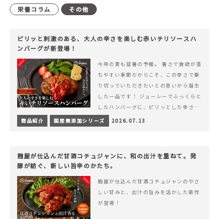
栄養コラム
その他
ピリッと刺激のある、大人の辛さを楽しむ赤いチリソースハ
ンバーグが新登場！
今年の夏も猛暑の予報。 暑さで食欲が落
ちやすい季節だからこそ、この辛さで乗
り切っていただきたいとの思いから誕生
した一品です！ ジューシーでふっくらと
したハンバーグに、ピリッとした辛さと
コク深い旨みが楽しめる特製チリソース
商品紹介
国産無添加シリーズ
2026.07.13
&hellip; 続きを読む ピリッと刺激のあ
る、大人の辛さを楽しむ赤いチリソース
ハンバーグが新登場！
麹屋が仕込んだ甘酒コチュジャンに、和の出汁を重ねて。発
酵が紡ぐ、新しい旨辛のかたち。
麹屋が仕込んだ甘酒コチュジャンのやさ
しい甘みと、出汁の旨みを活かした新作
が登場！