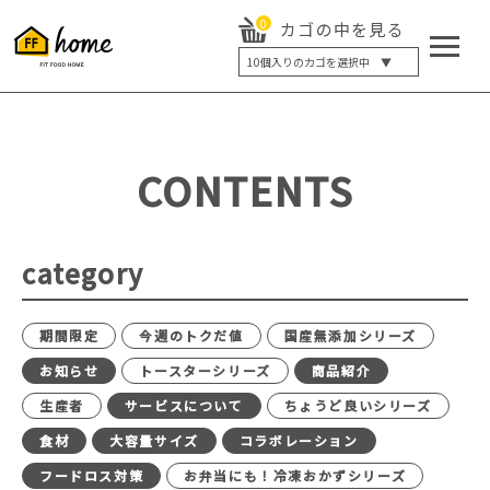
0
カゴの中を見る
10
個入りのカゴを選択中 ▼
5個入り
7個入り
10個入り
最大5%OFF
14個入り
最大8%OFF
CONTENTS
20個入り
最大12%OFF
category
期間限定
今週のトクだ値
国産無添加シリーズ
お知らせ
トースターシリーズ
商品紹介
生産者
サービスについて
ちょうど良いシリーズ
食材
大容量サイズ
コラボレーション
フードロス対策
お弁当にも！冷凍おかずシリーズ