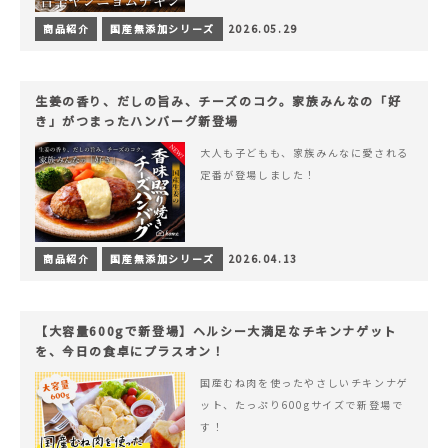
商品紹介
国産無添加シリーズ
2026.05.29
生姜の香り、だしの旨み、チーズのコク。家族みんなの「好
き」がつまったハンバーグ新登場
大人も子どもも、家族みんなに愛される
定番が登場しました！
商品紹介
国産無添加シリーズ
2026.04.13
【大容量600gで新登場】ヘルシー大満足なチキンナゲット
を、今日の食卓にプラスオン！
国産むね肉を使ったやさしいチキンナゲ
ット、たっぷり600gサイズで新登場で
す！