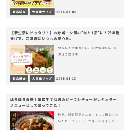
商品紹介
大容量サイズ
2026.04.03
【新生活にピッタリ！】お弁当・夕飯の”あと1品”に！冷凍唐
揚げで、冷凍庫にいつもの安心を。
保存料不使用なのに、自然解凍OK。新
生活の救世主！
商品紹介
大容量サイズ
2026.03.13
ほろほろ食感！国産牛すね肉のビーフシチューがレギュラー
メニューとして帰ってきた！
昨年、期間限定メニューとして販売して
いたビーフシチューが帰ってきました