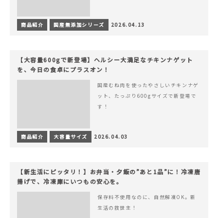
商品紹介
国産無添加シリーズ
2026.04.13
【大容量600gで新登場】ヘルシー大満足なチキンナゲット
を、今日の食卓にプラスオン！
国産むね肉を使ったやさしいチキンナゲ
ット、たっぷり600gサイズで新登場で
す！
商品紹介
大容量サイズ
2026.04.03
【新生活にピッタリ！】お弁当・夕飯の”あと1品”に！冷凍唐
揚げで、冷凍庫にいつもの安心を。
保存料不使用なのに、自然解凍OK。新
生活の救世主！