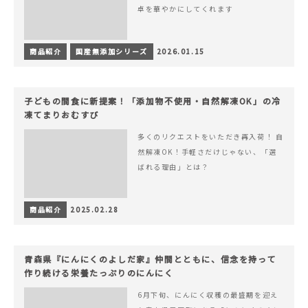
卓を華やかにしてくれます
商品紹介
国産無添加シリーズ
2026.01.15
子どもの間食に新提案！「添加物不使用・自然解凍OK」の冷
凍てまりおむすび
多くのリクエストをいただき再入荷！ 自
然解凍OK！手軽さだけじゃない、「選
ばれる理由」とは？
商品紹介
2025.02.28
青森県『にんにくのよしだ家』仲間とともに、信念を持って
作り続ける栄養たっぷりのにんにく
6月下旬、にんにく収穫の最盛期を迎え