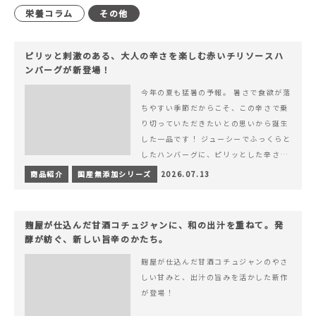
栄養コラム
その他
ピリッと刺激のある、大人の辛さを楽しむ赤いチリソースハ
ンバーグが新登場！
今年の夏も猛暑の予報。 暑さで食欲が落
ちやすい季節だからこそ、この辛さで乗
り切っていただきたいとの思いから誕生
した一品です！ ジューシーでふっくらと
したハンバーグに、ピリッとした辛さと
コク深い旨みが楽しめる特製チリソース
商品紹介
国産無添加シリーズ
2026.07.13
&hellip; 続きを読む ピリッと刺激のあ
る、大人の辛さを楽しむ赤いチリソース
ハンバーグが新登場！
麹屋が仕込んだ甘酒コチュジャンに、和の出汁を重ねて。発
酵が紡ぐ、新しい旨辛のかたち。
麹屋が仕込んだ甘酒コチュジャンのやさ
しい甘みと、出汁の旨みを活かした新作
が登場！