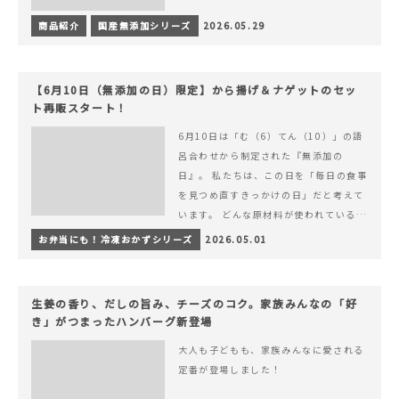
商品紹介
国産無添加シリーズ
2026.05.29
【6月10日（無添加の日）限定】から揚げ＆ナゲットのセッ
ト再販スタート！
6月10日は「む（6）てん（10）」の語
呂合わせから制定された『無添加の
日』。 私たちは、この日を「毎日の食事
を見つめ直すきっかけの日」だと考えて
います。 どんな原材料が使われているの
か。 どのようにつくられているのか。&
お弁当にも！冷凍おかずシリーズ
2026.05.01
hellip; 続きを読む 【6月10日（無添加
の日）限定】から揚げ＆ナゲットのセッ
ト再販スタート！
生姜の香り、だしの旨み、チーズのコク。家族みんなの「好
き」がつまったハンバーグ新登場
大人も子どもも、家族みんなに愛される
定番が登場しました！