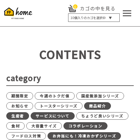
0
カゴの中を見る
10
個入りのカゴを選択中 ▼
5個入り
7個入り
10個入り
最大5%OFF
14個入り
最大8%OFF
CONTENTS
20個入り
最大12%OFF
category
期間限定
今週のトクだ値
国産無添加シリーズ
お知らせ
トースターシリーズ
商品紹介
生産者
サービスについて
ちょうど良いシリーズ
食材
大容量サイズ
コラボレーション
フードロス対策
お弁当にも！冷凍おかずシリーズ