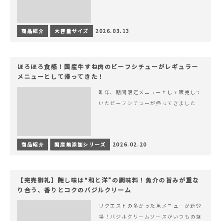
商品紹介
大容量サイズ
2026.03.13
ほろほろ食感！国産牛すね肉のビーフシチューがレギュラー
メニューとして帰ってきた！
昨年、期間限定メニューとして販売して
いたビーフシチューが帰ってきました
商品紹介
国産無添加シリーズ
2026.02.20
【完売御礼】隠し味は“和と洋”の調味料！魚介の旨みが重な
り合う、香りとコクのバジルクリーム
リクエストの多かった魚メニューが新登
場！バジルクリームソースがいつもの食