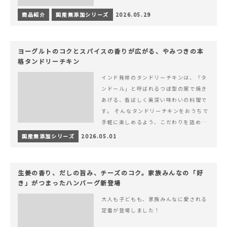
商品紹介
国産無添加シリーズ
2026.05.29
ヨーグルトのコクとスパイスの香りが広がる、やみつきの本
格タンドリーチキン
インド発祥のタンドリーチキンは、「タ
ンドール」と呼ばれるつぼ型の窯で焼き
あげる、香ばしく奥深い味わいの料理で
す。 そんなタンドリーチキンをおうちで
手軽に楽しめるよう、こだわりを詰め込
んで仕上げました。 様々なシーンでお召
国産無添加シリーズ
2026.05.01
&hellip; 続きを読む ヨーグルトのコク
とスパイスの香りが広がる、やみつきの
本格タンドリーチキン
生姜の香り、だしの旨み、チーズのコク。家族みんなの「好
き」がつまったハンバーグ新登場
大人も子どもも、家族みんなに愛される
定番が登場しました！