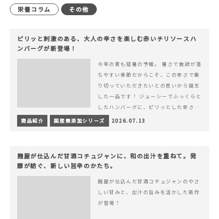
栄養コラム
その他
ピリッと刺激のある、大人の辛さを楽しむ赤いチリソースハ
ンバーグが新登場！
今年の夏も猛暑の予報。 暑さで食欲が落
ちやすい季節だからこそ、この辛さで乗
り切っていただきたいとの思いから誕生
した一品です！ ジューシーでふっくらと
したハンバーグに、ピリッとした辛さと
コク深い旨みが楽しめる特製チリソース
商品紹介
国産無添加シリーズ
2026.07.13
&hellip; 続きを読む ピリッと刺激のあ
る、大人の辛さを楽しむ赤いチリソース
ハンバーグが新登場！
麹屋が仕込んだ甘酒コチュジャンに、和の出汁を重ねて。発
酵が紡ぐ、新しい旨辛のかたち。
麹屋が仕込んだ甘酒コチュジャンのやさ
しい甘みと、出汁の旨みを活かした新作
が登場！