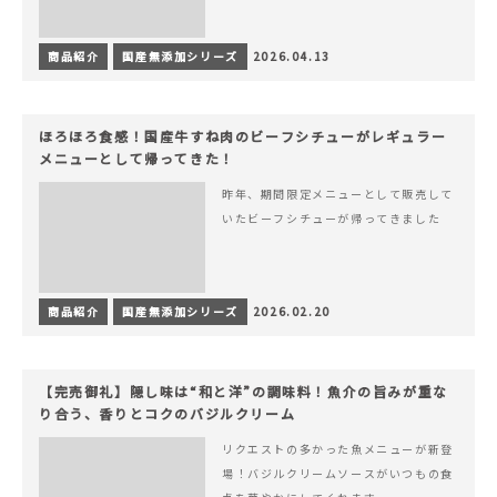
商品紹介
国産無添加シリーズ
2026.04.13
ほろほろ食感！国産牛すね肉のビーフシチューがレギュラー
メニューとして帰ってきた！
昨年、期間限定メニューとして販売して
いたビーフシチューが帰ってきました
商品紹介
国産無添加シリーズ
2026.02.20
【完売御礼】隠し味は“和と洋”の調味料！魚介の旨みが重な
り合う、香りとコクのバジルクリーム
リクエストの多かった魚メニューが新登
場！バジルクリームソースがいつもの食