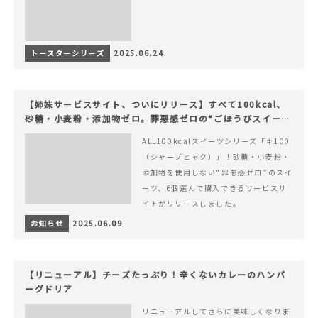
トースターシリーズ
2025.06.24
【姉妹サービスサイト、ついにリリース】すべて100kcal、
砂糖・小麦粉・添加物ゼロ。罪悪感ゼロの“ごほうびスイー
ツ”『#100（シャープ100）』
ALL100kcalスイーツシリーズ「♯100
（シャープヒャク）」！砂糖・小麦粉・
添加物を使用しない“罪悪感ゼロ”のスイ
ーツ、6個選んで購入できるサービスサ
イトがリリースしました。
お知らせ
2025.06.09
【リニューアル】チーズたっぷり！辛くないカレーのハンバ
ーグドリア
リニューアルしてさらに美味しくなりま