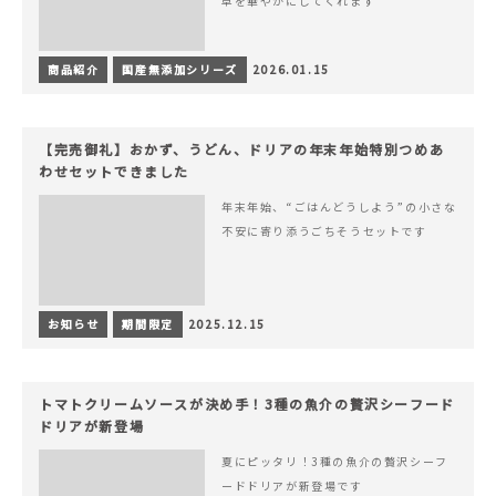
卓を華やかにしてくれます
商品紹介
国産無添加シリーズ
2026.01.15
【完売御礼】おかず、うどん、ドリアの年末年始特別つめあ
わせセットできました
年末年始、“ごはんどうしよう”の小さな
不安に寄り添うごちそうセットです
お知らせ
期間限定
2025.12.15
トマトクリームソースが決め手！3種の魚介の贅沢シーフード
ドリアが新登場
夏にピッタリ！3種の魚介の贅沢シーフ
ードドリアが新登場です