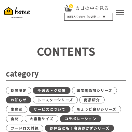
0
カゴの中を見る
10
個入りのカゴを選択中 ▼
5個入り
7個入り
10個入り
最大5%OFF
14個入り
最大8%OFF
CONTENTS
20個入り
最大12%OFF
category
期間限定
今週のトクだ値
国産無添加シリーズ
お知らせ
トースターシリーズ
商品紹介
生産者
サービスについて
ちょうど良いシリーズ
食材
大容量サイズ
コラボレーション
フードロス対策
お弁当にも！冷凍おかずシリーズ