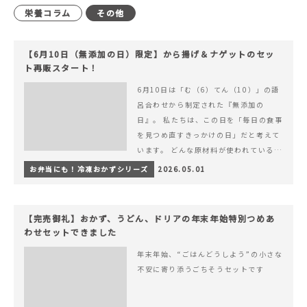
栄養コラム
その他
【6月10日（無添加の日）限定】から揚げ＆ナゲットのセッ
ト再販スタート！
6月10日は「む（6）てん（10）」の語
呂合わせから制定された『無添加の
日』。 私たちは、この日を「毎日の食事
を見つめ直すきっかけの日」だと考えて
います。 どんな原材料が使われているの
か。 どのようにつくられているのか。&
お弁当にも！冷凍おかずシリーズ
2026.05.01
hellip; 続きを読む 【6月10日（無添加
の日）限定】から揚げ＆ナゲットのセッ
ト再販スタート！
【完売御礼】おかず、うどん、ドリアの年末年始特別つめあ
わせセットできました
年末年始、“ごはんどうしよう”の小さな
不安に寄り添うごちそうセットです