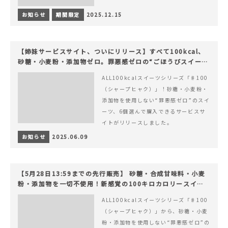
お知らせ
期間限定
2025.12.15
【姉妹サービスサイト、ついにリリース】すべて100kcal、
砂糖・小麦粉・添加物ゼロ。罪悪感ゼロの“ごほうびスイー
ツ”『#100（シャープ100）』
ALL100kcalスイーツシリーズ「♯100
（シャープヒャク）」！砂糖・小麦粉・
添加物を使用しない“罪悪感ゼロ”のスイ
ーツ、6個選んで購入できるサービスサ
イトがリリースしました。
お知らせ
2025.06.09
【5月28日13:59までの先行販売】 砂糖・合成甘味料・小麦
粉・添加物を一切不使用！新感覚の100キロカロリースイー
ツでヘルシーライフを。
ALL100kcalスイーツシリーズ「♯100
（シャープヒャク）」から、砂糖・小麦
粉・添加物を使用しない“罪悪感ゼロ”の