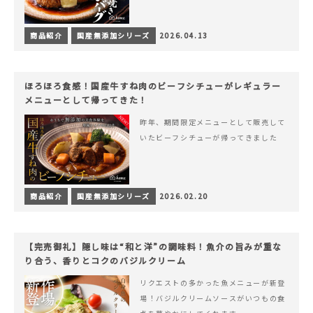
商品紹介
国産無添加シリーズ
2026.04.13
ほろほろ食感！国産牛すね肉のビーフシチューがレギュラー
メニューとして帰ってきた！
昨年、期間限定メニューとして販売して
いたビーフシチューが帰ってきました
商品紹介
国産無添加シリーズ
2026.02.20
【完売御礼】隠し味は“和と洋”の調味料！魚介の旨みが重な
り合う、香りとコクのバジルクリーム
リクエストの多かった魚メニューが新登
場！バジルクリームソースがいつもの食