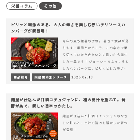
栄養コラム
その他
ピリッと刺激のある、大人の辛さを楽しむ赤いチリソースハ
ンバーグが新登場！
今年の夏も猛暑の予報。 暑さで食欲が落
ちやすい季節だからこそ、この辛さで乗
り切っていただきたいとの思いから誕生
した一品です！ ジューシーでふっくらと
したハンバーグに、ピリッとした辛さと
コク深い旨みが楽しめる特製チリソース
商品紹介
国産無添加シリーズ
2026.07.13
&hellip; 続きを読む ピリッと刺激のあ
る、大人の辛さを楽しむ赤いチリソース
ハンバーグが新登場！
麹屋が仕込んだ甘酒コチュジャンに、和の出汁を重ねて。発
酵が紡ぐ、新しい旨辛のかたち。
麹屋が仕込んだ甘酒コチュジャンのやさ
しい甘みと、出汁の旨みを活かした新作
が登場！