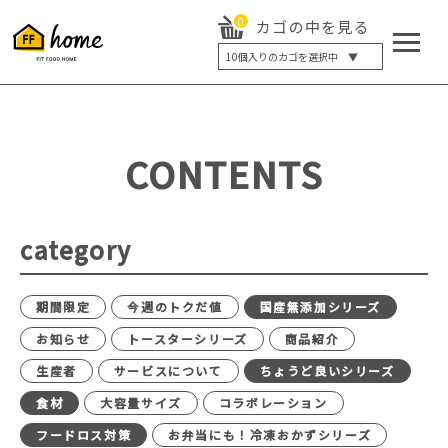
0
カゴの中を見る
10
個入りのカゴを選択中 ▼
5個入り
7個入り
10個入り
最大5%OFF
14個入り
最大8%OFF
CONTENTS
20個入り
最大12%OFF
category
期間限定
今週のトクだ値
国産無添加シリーズ
お知らせ
トースターシリーズ
商品紹介
生産者
サービスについて
ちょうど良いシリーズ
食材
大容量サイズ
コラボレーション
フードロス対策
お弁当にも！冷凍おかずシリーズ