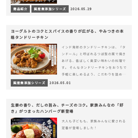
商品紹介
国産無添加シリーズ
2026.05.29
ヨーグルトのコクとスパイスの香りが広がる、やみつきの本
格タンドリーチキン
インド発祥のタンドリーチキンは、「タ
ンドール」と呼ばれるつぼ型の窯で焼き
あげる、香ばしく奥深い味わいの料理で
す。 そんなタンドリーチキンをおうちで
手軽に楽しめるよう、こだわりを詰め込
んで仕上げました。 様々なシーンでお召
国産無添加シリーズ
2026.05.01
&hellip; 続きを読む ヨーグルトのコク
とスパイスの香りが広がる、やみつきの
本格タンドリーチキン
生姜の香り、だしの旨み、チーズのコク。家族みんなの「好
き」がつまったハンバーグ新登場
大人も子どもも、家族みんなに愛される
定番が登場しました！