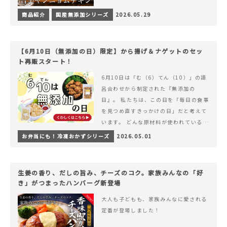
商品紹介
国産無添加シリーズ
2026.05.29
【6月10日（無添加の日）限定】から揚げ＆ナゲットのセッ
ト再販スタート！
6月10日は「む（6）てん（10）」の語
呂合わせから制定された『無添加の
日』。 私たちは、この日を「毎日の食事
を見つめ直すきっかけの日」だと考えて
います。 どんな原材料が使われているの
か。 どのようにつくられているのか。&
お弁当にも！冷凍おかずシリーズ
2026.05.01
hellip; 続きを読む 【6月10日（無添加
の日）限定】から揚げ＆ナゲットのセッ
ト再販スタート！
生姜の香り、だしの旨み、チーズのコク。家族みんなの「好
き」がつまったハンバーグ新登場
大人も子どもも、家族みんなに愛される
定番が登場しました！