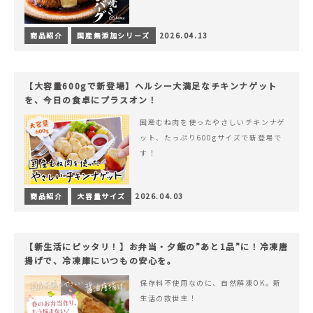
商品紹介
国産無添加シリーズ
2026.04.13
【大容量600gで新登場】ヘルシー大満足なチキンナゲット
を、今日の食卓にプラスオン！
国産むね肉を使ったやさしいチキンナゲ
ット、たっぷり600gサイズで新登場で
す！
商品紹介
大容量サイズ
2026.04.03
【新生活にピッタリ！】お弁当・夕飯の”あと1品”に！冷凍唐
揚げで、冷凍庫にいつもの安心を。
保存料不使用なのに、自然解凍OK。新
生活の救世主！