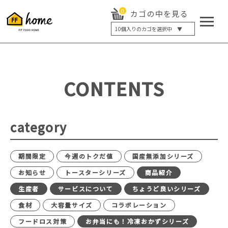
0
カゴの中を見る
10
個入りのカゴを選択中 ▼
5個入り
7個入り
10個入り
最大5%OFF
14個入り
最大8%OFF
CONTENTS
20個入り
最大12%OFF
category
期間限定
今週のトクだ値
国産無添加シリーズ
お知らせ
トースターシリーズ
商品紹介
生産者
サービスについて
ちょうど良いシリーズ
食材
大容量サイズ
コラボレーション
フードロス対策
お弁当にも！冷凍おかずシリーズ