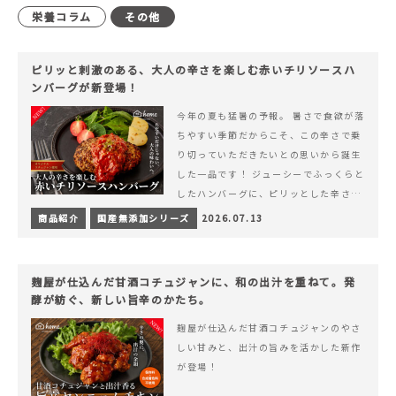
栄養コラム
その他
ピリッと刺激のある、大人の辛さを楽しむ赤いチリソースハ
ンバーグが新登場！
今年の夏も猛暑の予報。 暑さで食欲が落
ちやすい季節だからこそ、この辛さで乗
り切っていただきたいとの思いから誕生
した一品です！ ジューシーでふっくらと
したハンバーグに、ピリッとした辛さと
コク深い旨みが楽しめる特製チリソース
商品紹介
国産無添加シリーズ
2026.07.13
&hellip; 続きを読む ピリッと刺激のあ
る、大人の辛さを楽しむ赤いチリソース
ハンバーグが新登場！
麹屋が仕込んだ甘酒コチュジャンに、和の出汁を重ねて。発
酵が紡ぐ、新しい旨辛のかたち。
麹屋が仕込んだ甘酒コチュジャンのやさ
しい甘みと、出汁の旨みを活かした新作
が登場！