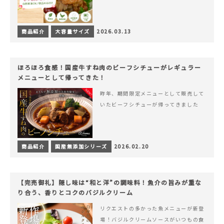
商品紹介
大容量サイズ
2026.03.13
ほろほろ食感！国産牛すね肉のビーフシチューがレギュラー
メニューとして帰ってきた！
昨年、期間限定メニューとして販売して
いたビーフシチューが帰ってきました
商品紹介
国産無添加シリーズ
2026.02.20
【完売御礼】隠し味は“和と洋”の調味料！魚介の旨みが重な
り合う、香りとコクのバジルクリーム
リクエストの多かった魚メニューが新登
場！バジルクリームソースがいつもの食