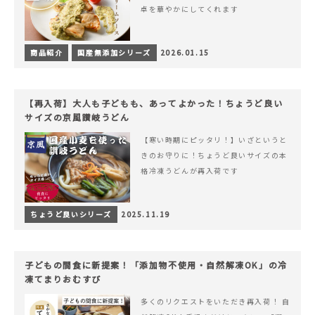
卓を華やかにしてくれます
商品紹介
国産無添加シリーズ
2026.01.15
【再入荷】大人も子どもも、あってよかった！ちょうど良い
サイズの京風讃岐うどん
【寒い時期にピッタリ！】いざというと
きのお守りに！ちょうど良いサイズの本
格冷凍うどんが再入荷です
ちょうど良いシリーズ
2025.11.19
子どもの間食に新提案！「添加物不使用・自然解凍OK」の冷
凍てまりおむすび
多くのリクエストをいただき再入荷！ 自