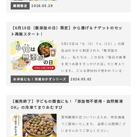
期間限定
2026.05.29
【6月10日（無添加の日）限定】から揚げ＆ナゲットのセッ
ト再販スタート！
6月10日は「む（6）てん（10）」の語
呂合わせから制定された『無添加の
日』。 私たちは、この日を「毎日の食事
を見つめ直すきっかけの日」だと考えて
います。 どんな原材料が使われているの
か。 どのようにつくられているのか。&
お弁当にも！冷凍おかずシリーズ
2026.05.01
hellip; 続きを読む 【6月10日（無添加
の日）限定】から揚げ＆ナゲットのセッ
ト再販スタート！
【販売終了】子どもの間食にも！「添加物不使用・自然解凍
OK」の冷凍てまりおむすび
賞味期限が近づいているため、特別価格
でご提供いたします。 品質には問題ござ
いませんのでご安心ください。