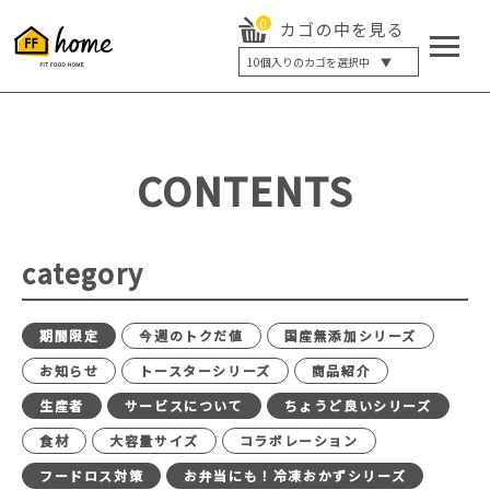
0
カゴの中を見る
10
個入りのカゴを選択中 ▼
5個入り
7個入り
10個入り
最大5%OFF
14個入り
最大8%OFF
CONTENTS
20個入り
最大12%OFF
category
期間限定
今週のトクだ値
国産無添加シリーズ
お知らせ
トースターシリーズ
商品紹介
生産者
サービスについて
ちょうど良いシリーズ
食材
大容量サイズ
コラボレーション
フードロス対策
お弁当にも！冷凍おかずシリーズ