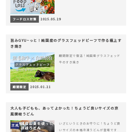
フードロス対策
2025.05.29
旨みGYU~っと！純国産のグラスフェッドビーフで作る極上す
き焼き
期間限定で復活！純国産グラスフェッド
牛のすき焼き
期間限定
2025.01.21
大人も子どもも、あってよかった！ちょうど良いサイズの京
風讃岐うどん
いざというときのお守りに！ちょうど良
いサイズの本格冷凍うどんが登場です