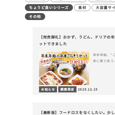
ちょうど良いシリーズ
食材
大容量サ
その他
【完売御礼】おかず、うどん、ドリアの年
ットできました
年末年始、“
安に寄り添う
お知らせ
期間限定
2025.12.15
【最新版】フードロスをなくしたい。少