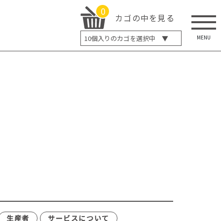
0
カゴの中を見る
MENU
10
個入りのカゴを選択中 ▼
5個入り
7個入り
10個入り
最大5%OFF
14個入り
最大8%OFF
20個入り
最大12%OFF
生産者
サービスについて