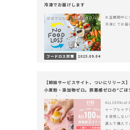
冷凍でお届けします
お盆期間中に
冷凍にてお届
フードロス対策
2025.09.04
【姉妹サービスサイト、ついにリリース】す
小麦粉・添加物ゼロ。罪悪感ゼロの“ごほう
ャープ100）』
ALL100kc
ャープヒャク
を使用しない
選んで購入で