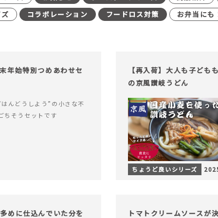
イズ
コラボレーション
フードロス対策
お弁当にも
末年始特別つめあわせセ
【再入荷】大人も子ども
の京風讃岐うどん
ごはんどうしよう”の小さな不
ごちそうセットです
ちょうど良いシリーズ
202
し多めに仕込んでいた分を
トマトクリームソースが決