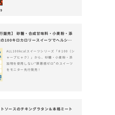
29
の先行販売】 砂糖・合成甘味料・小麦粉・添
の100キロカロリースイーツでヘルシー
ALL100kcalスイーツシリーズ「♯100（シ
ャープヒャク）」から、砂糖・小麦粉・添
加物を使用しない“罪悪感ゼロ”のスイーツ
をモニター先行発売！
イトソースのチキングラタン＆本格ミート