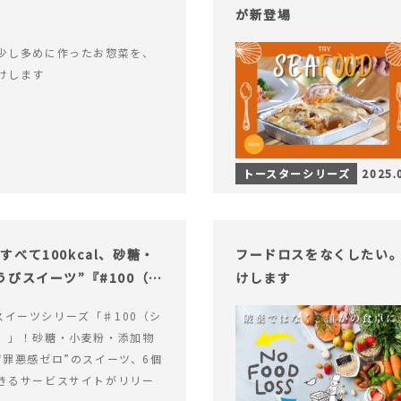
が新登場
少し多めに作ったお惣菜を、
けします
トースターシリーズ
2025.
べて100kcal、砂糖・
フードロスをなくしたい
びスイーツ”『#100（シ
けします
alスイーツシリーズ「♯100（シ
）」！砂糖・小麦粉・添加物
“罪悪感ゼロ”のスイーツ、6個
きるサービスサイトがリリー