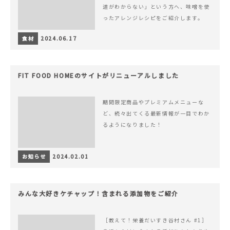
道がわからない」という方へ、味噌を使
ったアレンジレシピをご紹介します。
食材
2024.06.17
FIT FOOD HOMEのサイトがリニューアルしました
期間限定商品やプレミアムメニューな
ど、続々出てくる最新情報が一目でわか
るようになりました！
お知らせ
2024.02.01
みんな大好きケチャップ！含まれる添加物をご紹介
［教えて！栄養だいすき谷村さん #1］