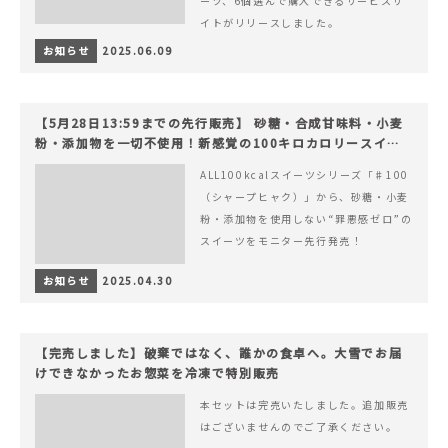
ーツ、6個選んで購入できるサービスサ
イトがリリースしました。
お知らせ
2025.06.09
【5月28日13:59までの先行販売】 砂糖・合成甘味料・小麦
粉・添加物を一切不使用！新感覚の100キロカロリースイー
ツでヘルシーライフを。
ALL100kcalスイーツシリーズ「♯100
（シャープヒャク）」から、砂糖・小麦
粉・添加物を使用しない“罪悪感ゼロ”の
スイーツをモニター先行発売！
お知らせ
2025.04.30
【完売しました】破棄ではなく、誰かの食卓へ。大雪でお届
けできなかったお惣菜を冷凍で特別販売
本セットは完売いたしました。追加販売
はございませんのでご了承ください。