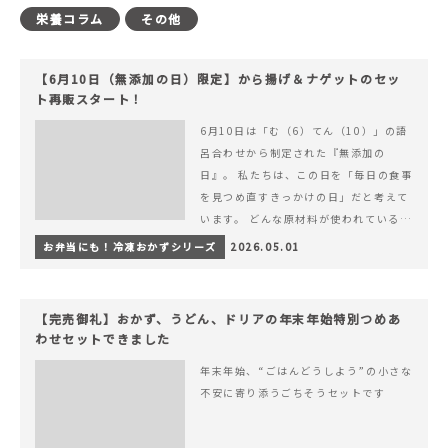
栄養コラム
その他
【6月10日（無添加の日）限定】から揚げ＆ナゲットのセッ
ト再販スタート！
6月10日は「む（6）てん（10）」の語
呂合わせから制定された『無添加の
日』。 私たちは、この日を「毎日の食事
を見つめ直すきっかけの日」だと考えて
います。 どんな原材料が使われているの
か。 どのようにつくられているのか。&
お弁当にも！冷凍おかずシリーズ
2026.05.01
hellip; 続きを読む 【6月10日（無添加
の日）限定】から揚げ＆ナゲットのセッ
ト再販スタート！
【完売御礼】おかず、うどん、ドリアの年末年始特別つめあ
わせセットできました
年末年始、“ごはんどうしよう”の小さな
不安に寄り添うごちそうセットです