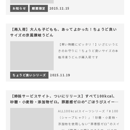
お知らせ
期間限定
2025.12.15
【再入荷】大人も子どもも、あってよかった！ちょうど良い
サイズの京風讃岐うどん
【寒い時期にピッタリ！】いざというと
きのお守りに！ちょうど良いサイズの本
格冷凍うどんが再入荷です
ちょうど良いシリーズ
2025.11.19
【姉妹サービスサイト、ついにリリース】すべて100kcal、
砂糖・小麦粉・添加物ゼロ。罪悪感ゼロの“ごほうびスイー
ツ”『#100（シャープ100）』
ALL100kcalスイーツシリーズ「♯100
（シャープヒャク）」！砂糖・小麦粉・
添加物を使用しない“罪悪感ゼロ”のスイ