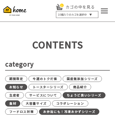
0
カゴの中を見る
10
個入りのカゴを選択中 ▼
5個入り
7個入り
10個入り
最大5%OFF
14個入り
最大8%OFF
CONTENTS
20個入り
最大12%OFF
category
期間限定
今週のトクだ値
国産無添加シリーズ
お知らせ
トースターシリーズ
商品紹介
生産者
サービスについて
ちょうど良いシリーズ
食材
大容量サイズ
コラボレーション
フードロス対策
お弁当にも！冷凍おかずシリーズ