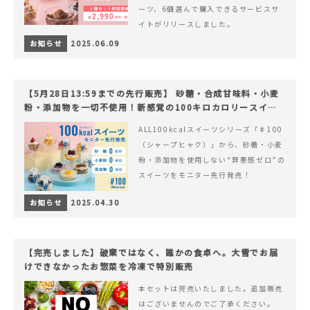
ーツ、6個選んで購入できるサービスサ
イトがリリースしました。
お知らせ
2025.06.09
【5月28日13:59までの先行販売】 砂糖・合成甘味料・小麦
粉・添加物を一切不使用！新感覚の100キロカロリースイー
ツでヘルシーライフを。
ALL100kcalスイーツシリーズ「♯100
（シャープヒャク）」から、砂糖・小麦
粉・添加物を使用しない“罪悪感ゼロ”の
スイーツをモニター先行発売！
お知らせ
2025.04.30
【完売しました】破棄ではなく、誰かの食卓へ。大雪でお届
けできなかったお惣菜を冷凍で特別販売
本セットは完売いたしました。追加販売
はございませんのでご了承ください。