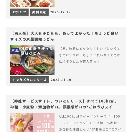
お知らせ
期間限定
2025.12.15
【再入荷】大人も子どもも、あってよかった！ちょうど良い
サイズの京風讃岐うどん
【寒い時期にピッタリ！】いざというと
きのお守りに！ちょうど良いサイズの本
格冷凍うどんが再入荷です
ちょうど良いシリーズ
2025.11.19
【姉妹サービスサイト、ついにリリース】すべて100kcal、
砂糖・小麦粉・添加物ゼロ。罪悪感ゼロの“ごほうびスイー
ツ”『#100（シャープ100）』
ALL100kcalスイーツシリーズ「♯100
（シャープヒャク）」！砂糖・小麦粉・
添加物を使用しない“罪悪感ゼロ”のスイ