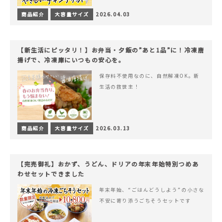
商品紹介
大容量サイズ
2026.04.03
【新生活にピッタリ！】お弁当・夕飯の”あと1品”に！冷凍唐
揚げで、冷凍庫にいつもの安心を。
保存料不使用なのに、自然解凍OK。新
生活の救世主！
商品紹介
大容量サイズ
2026.03.13
【完売御礼】おかず、うどん、ドリアの年末年始特別つめあ
わせセットできました
年末年始、“ごはんどうしよう”の小さな
不安に寄り添うごちそうセットです