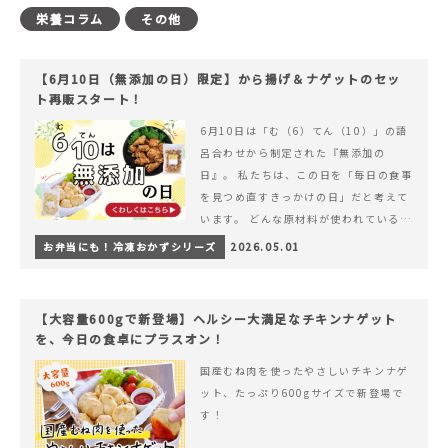
栄養コラム
その他
【6月10日（無添加の日）限定】から揚げ＆ナゲットのセッ
ト再販スタート！
6月10日は「む（6）てん（10）」の語
呂合わせから制定された『無添加の
日』。 私たちは、この日を「毎日の食事
を見つめ直すきっかけの日」だと考えて
います。 どんな原材料が使われているの
か。 どのようにつくられているのか。&
お弁当にも！冷凍おかずシリーズ
2026.05.01
hellip; 続きを読む 【6月10日（無添加
の日）限定】から揚げ＆ナゲットのセッ
ト再販スタート！
【大容量600gで新登場】ヘルシー大満足なチキンナゲット
を、今日の食卓にプラスオン！
国産むね肉を使ったやさしいチキンナゲ
ット、たっぷり600gサイズで新登場で
す！