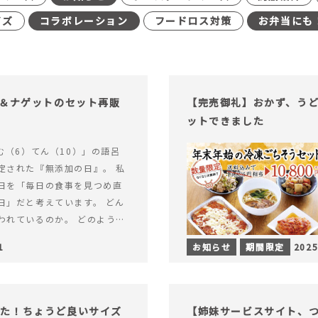
イズ
コラボレーション
フードロス対策
お弁当にも
げ＆ナゲットのセット再販
【完売御礼】おかず、う
ットできました
む（6）てん（10）」の語呂
定された『無添加の日』。 私
日を「毎日の食事を見つめ直
日」だと考えています。 どん
われているのか。 どのように
のか。&hellip; 続きを読む
1
お知らせ
期間限定
2025
（無添加の日）限定】から揚げ
セット再販スタート！
った！ちょうど良いサイズ
【姉妹サービスサイト、つい