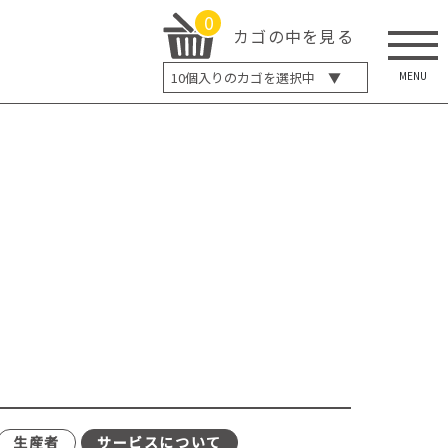
0
カゴの中を見る
MENU
10
個入りのカゴを選択中 ▼
5個入り
7個入り
10個入り
最大5%OFF
14個入り
最大8%OFF
20個入り
最大12%OFF
生産者
サービスについて