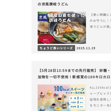
の京風讃岐うどん
【寒い時期に
のお守りに！
凍うどんが再
ちょうど良いシリーズ
2025.11.19
【5月28日13:59までの先行販売】 砂
加物を一切不使用！新感覚の100キロカ
ライフを。
ALL100kc
ャープヒャク
加物を使用し
をモニター先