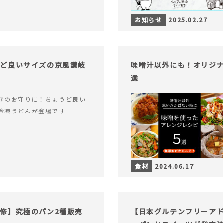
お知らせ
2025.02.27
うど良いサイズの京風讃岐
味噌汁以外にも！オリジナ
選
きのお守りに！ちょうど良い
冷凍うどんが登場です
食材
2024.06.17
修】究極のパン2種販売
【日本グルテンフリーア