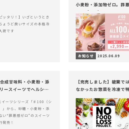
小麦粉・添加物ゼロ。罪悪
ャープ100）』
ピッタリ！】いざというとき
ちょうど良いサイズの本格冷
入荷です
お知らせ
2025.06.09
糖・合成甘味料・小麦粉・添
【完売しました】破棄で
ロリースイーツでヘルシー
なかったお惣菜を冷凍で
alスイーツシリーズ「♯100（シ
）」から、砂糖・小麦粉・添
ない“罪悪感ゼロ”のスイーツ
行発売！