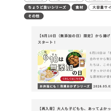
ちょうど良いシリーズ
食材
大容量サ
その他
【6月10日（無添加の日）限定】から揚
スタート！
6月10日は「
合わせから制
たちは、この
すきっかけの
な原材料が使
つくられている
お弁当にも！冷凍おかずシリーズ
2026.05.0
【6月10日
＆ナゲットの
【再入荷】大人も子どもも、あってよか