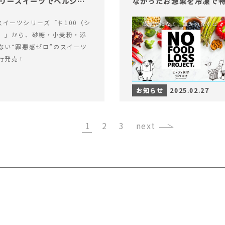
ロリースイーツでヘルシー
なかったお惣菜を冷凍で
alスイーツシリーズ「♯100（シ
）」から、砂糖・小麦粉・添
ない“罪悪感ゼロ”のスイーツ
行発売！
お知らせ
2025.02.27
1
2
3
›