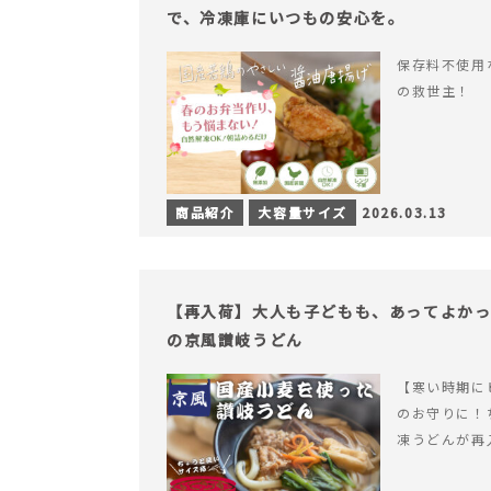
で、冷凍庫にいつもの安心を。
保存料不使用
の救世主！
商品紹介
大容量サイズ
2026.03.13
【再入荷】大人も子どもも、あってよか
の京風讃岐うどん
【寒い時期に
のお守りに！
凍うどんが再