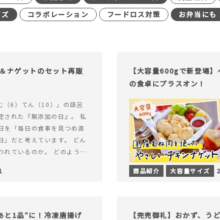
イズ
コラボレーション
フードロス対策
お弁当にも
げ＆ナゲットのセット再販
【大容量600gで新登場
の食卓にプラスオン！
む（6）てん（10）」の語呂
定された『無添加の日』。 私
日を「毎日の食事を見つめ直
日」だと考えています。 どん
われているのか。 どのように
のか。&hellip; 続きを読む
1
商品紹介
大容量サイズ
（無添加の日）限定】から揚げ
セット再販スタート！
あと1品”に！冷凍唐揚げ
【完売御礼】おかず、う