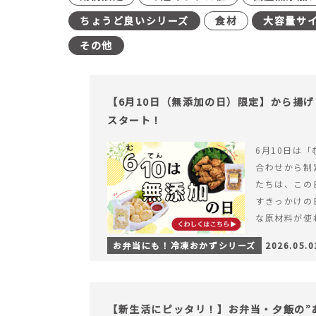
ちょうど良いシリーズ
食材
大容量サ
その他
【6月10日（無添加の日）限定】から揚
スタート！
6月10日は「
合わせから制
たちは、この
すきっかけの
な原材料が使
つくられている
お弁当にも！冷凍おかずシリーズ
2026.05.0
【6月10日
＆ナゲットの
【新生活にピッタリ！】お弁当・夕飯の”