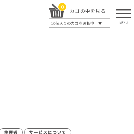
0
カゴの中を見る
MENU
10
個入りのカゴを選択中 ▼
5個入り
7個入り
10個入り
最大5%OFF
14個入り
最大8%OFF
20個入り
最大12%OFF
生産者
サービスについて