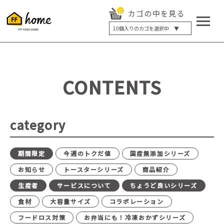
0
カゴの中を見る
10
個入りのカゴを選択中 ▼
5個入り
7個入り
10個入り
最大5%OFF
14個入り
最大8%OFF
CONTENTS
20個入り
最大12%OFF
category
期間限定
今週のトクだ値
国産無添加シリーズ
お知らせ
トースターシリーズ
商品紹介
生産者
サービスについて
ちょうど良いシリーズ
食材
大容量サイズ
コラボレーション
フードロス対策
お弁当にも！冷凍おかずシリーズ