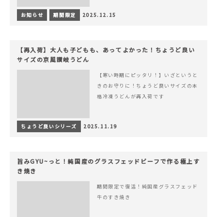
お知らせ
期間限定
2025.12.15
【再入荷】大人も子どもも、あってよかった！ちょうど良い
サイズの京風讃岐うどん
【寒い時期にピッタリ！】いざというと
きのお守りに！ちょうど良いサイズの本
格冷凍うどんが再入荷です
ちょうど良いシリーズ
2025.11.19
旨みGYU~っと！純国産のグラスフェッドビーフで作る極上す
き焼き
期間限定で復活！純国産グラスフェッド
牛のすき焼き