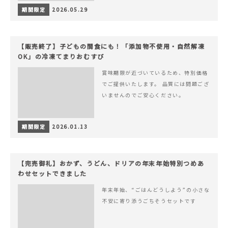
期間限定
2026.05.29
【販売終了】子どもの間食にも！「添加物不使用・自然解凍
OK」の冷凍てまりおむすび
賞味期限が近づいているため、特別価格
でご提供いたします。 品質には問題ござ
いませんのでご安心ください。
期間限定
2026.01.13
【完売御礼】おかず、うどん、ドリアの年末年始特別つめあ
わせセットできました
年末年始、“ごはんどうしよう”の小さな
不安に寄り添うごちそうセットです