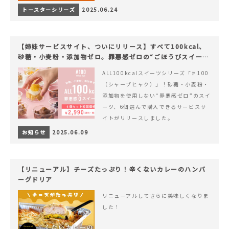
トースターシリーズ
2025.06.24
【姉妹サービスサイト、ついにリリース】すべて100kcal、
砂糖・小麦粉・添加物ゼロ。罪悪感ゼロの“ごほうびスイー
ツ”『#100（シャープ100）』
ALL100kcalスイーツシリーズ「♯100
（シャープヒャク）」！砂糖・小麦粉・
添加物を使用しない“罪悪感ゼロ”のスイ
ーツ、6個選んで購入できるサービスサ
イトがリリースしました。
お知らせ
2025.06.09
【リニューアル】チーズたっぷり！辛くないカレーのハンバ
ーグドリア
リニューアルしてさらに美味しくなりま
した！