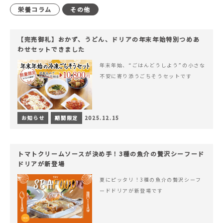
栄養コラム
その他
【完売御礼】おかず、うどん、ドリアの年末年始特別つめあ
わせセットできました
年末年始、“ごはんどうしよう”の小さな
不安に寄り添うごちそうセットです
お知らせ
期間限定
2025.12.15
トマトクリームソースが決め手！3種の魚介の贅沢シーフード
ドリアが新登場
夏にピッタリ！3種の魚介の贅沢シーフ
ードドリアが新登場です