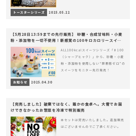
トースターシリーズ
2025.05.22
【5月28日13:59までの先行販売】 砂糖・合成甘味料・小麦
粉・添加物を一切不使用！新感覚の100キロカロリースイー
ツでヘルシーライフを。
ALL100kcalスイーツシリーズ「♯100
（シャープヒャク）」から、砂糖・小麦
粉・添加物を使用しない“罪悪感ゼロ”の
スイーツをモニター先行発売！
お知らせ
2025.04.30
【完売しました】破棄ではなく、誰かの食卓へ。大雪でお届
けできなかったお惣菜を冷凍で特別販売
本セットは完売いたしました。追加販売
はございませんのでご了承ください。