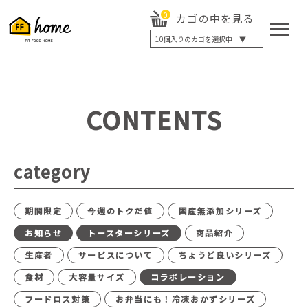
0
カゴの中を見る
10
個入りのカゴを選択中 ▼
5個入り
7個入り
10個入り
最大5%OFF
14個入り
最大8%OFF
CONTENTS
20個入り
最大12%OFF
category
期間限定
今週のトクだ値
国産無添加シリーズ
お知らせ
トースターシリーズ
商品紹介
生産者
サービスについて
ちょうど良いシリーズ
食材
大容量サイズ
コラボレーション
フードロス対策
お弁当にも！冷凍おかずシリーズ