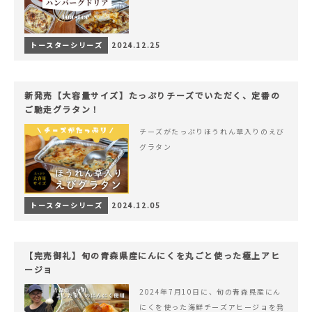
トースターシリーズ
2024.12.25
新発売【大容量サイズ】たっぷりチーズでいただく、定番の
ご馳走グラタン！
チーズがたっぷりほうれん草入りのえび
グラタン
トースターシリーズ
2024.12.05
【完売御礼】旬の青森県産にんにくを丸ごと使った極上アヒ
ージョ
2024年7月10日に、旬の青森県産にん
にくを使った海鮮チーズアヒージョを発