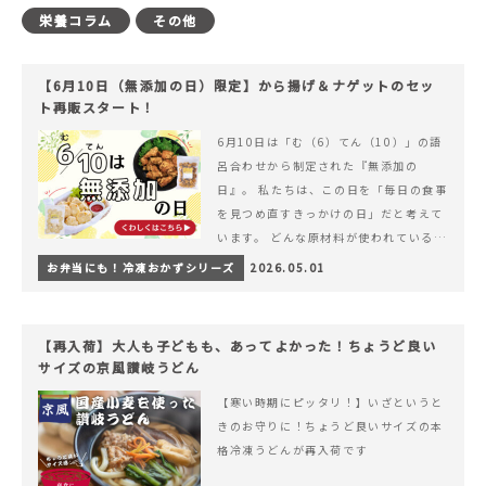
栄養コラム
その他
【6月10日（無添加の日）限定】から揚げ＆ナゲットのセッ
ト再販スタート！
6月10日は「む（6）てん（10）」の語
呂合わせから制定された『無添加の
日』。 私たちは、この日を「毎日の食事
を見つめ直すきっかけの日」だと考えて
います。 どんな原材料が使われているの
か。 どのようにつくられているのか。&
お弁当にも！冷凍おかずシリーズ
2026.05.01
hellip; 続きを読む 【6月10日（無添加
の日）限定】から揚げ＆ナゲットのセッ
ト再販スタート！
【再入荷】大人も子どもも、あってよかった！ちょうど良い
サイズの京風讃岐うどん
【寒い時期にピッタリ！】いざというと
きのお守りに！ちょうど良いサイズの本
格冷凍うどんが再入荷です