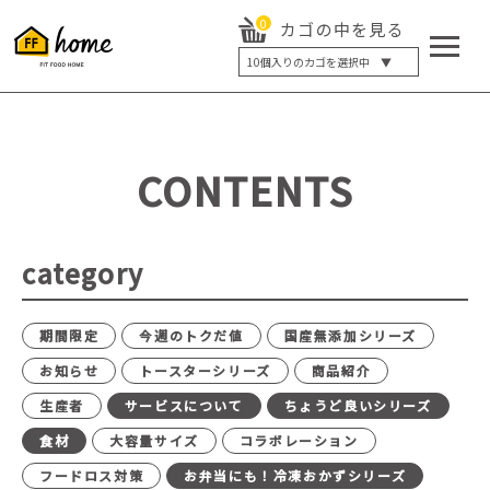
0
カゴの中を見る
10
個入りのカゴを選択中 ▼
5個入り
7個入り
10個入り
最大5%OFF
14個入り
最大8%OFF
CONTENTS
20個入り
最大12%OFF
category
期間限定
今週のトクだ値
国産無添加シリーズ
お知らせ
トースターシリーズ
商品紹介
生産者
サービスについて
ちょうど良いシリーズ
食材
大容量サイズ
コラボレーション
フードロス対策
お弁当にも！冷凍おかずシリーズ