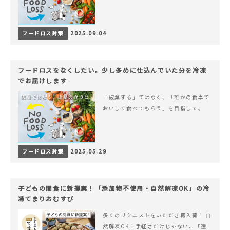
フードロス対策
2025.09.04
フードロスをなくしたい。少し多めに仕込んでいた分を冷凍
でお届けします
「破棄する」ではなく、「誰かの食卓で
おいしく食べてもらう」を目指して。
フードロス対策
2025.05.29
子どもの間食に新提案！「添加物不使用・自然解凍OK」の冷
凍てまりおむすび
多くのリクエストをいただき再入荷！ 自
然解凍OK！手軽さだけじゃない、「選