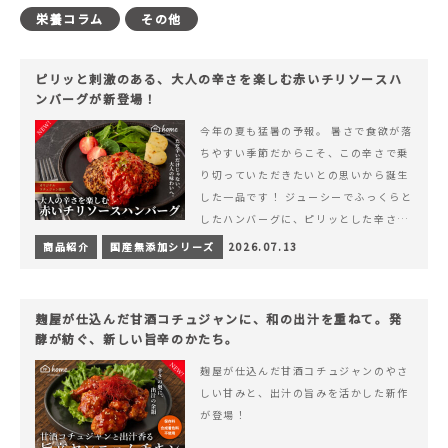
栄養コラム
その他
ピリッと刺激のある、大人の辛さを楽しむ赤いチリソースハ
ンバーグが新登場！
今年の夏も猛暑の予報。 暑さで食欲が落
ちやすい季節だからこそ、この辛さで乗
り切っていただきたいとの思いから誕生
した一品です！ ジューシーでふっくらと
したハンバーグに、ピリッとした辛さと
コク深い旨みが楽しめる特製チリソース
商品紹介
国産無添加シリーズ
2026.07.13
&hellip; 続きを読む ピリッと刺激のあ
る、大人の辛さを楽しむ赤いチリソース
ハンバーグが新登場！
麹屋が仕込んだ甘酒コチュジャンに、和の出汁を重ねて。発
酵が紡ぐ、新しい旨辛のかたち。
麹屋が仕込んだ甘酒コチュジャンのやさ
しい甘みと、出汁の旨みを活かした新作
が登場！