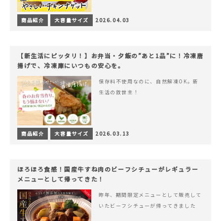
商品紹介
大容量サイズ
2026.04.03
【新生活にピッタリ！】お弁当・夕飯の”あと1品”に！冷凍唐
揚げで、冷凍庫にいつもの安心を。
保存料不使用なのに、自然解凍OK。新
生活の救世主！
商品紹介
大容量サイズ
2026.03.13
ほろほろ食感！国産牛すね肉のビーフシチューがレギュラー
メニューとして帰ってきた！
昨年、期間限定メニューとして販売して
いたビーフシチューが帰ってきました