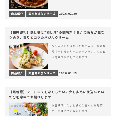
商品紹介
国産無添加シリーズ
2026.02.20
【完売御礼】隠し味は“和と洋”の調味料！魚介の旨みが重な
り合う、香りとコクのバジルクリーム
リクエストの多かった魚メニューが新登
場！バジルクリームソースがいつもの食
卓を華やかにしてくれます
商品紹介
国産無添加シリーズ
2026.01.15
【最新版】フードロスをなくしたい。少し多めに仕込んでい
た分を冷凍でお届けします
お盆期間中に少し多めに作ったお惣菜
を、冷凍にてお届けします