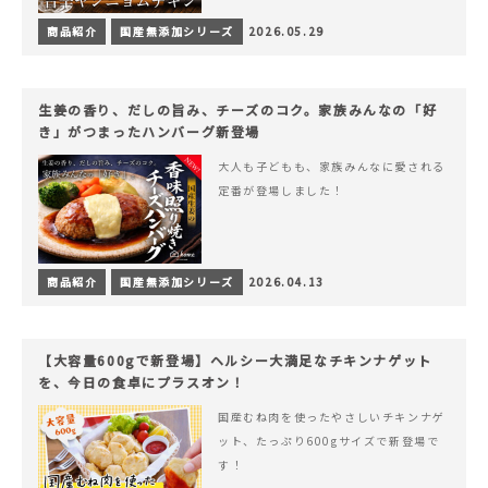
商品紹介
国産無添加シリーズ
2026.05.29
生姜の香り、だしの旨み、チーズのコク。家族みんなの「好
き」がつまったハンバーグ新登場
大人も子どもも、家族みんなに愛される
定番が登場しました！
商品紹介
国産無添加シリーズ
2026.04.13
【大容量600gで新登場】ヘルシー大満足なチキンナゲット
を、今日の食卓にプラスオン！
国産むね肉を使ったやさしいチキンナゲ
ット、たっぷり600gサイズで新登場で
す！