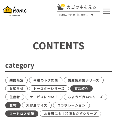
0
カゴの中を見る
10
個入りのカゴを選択中 ▼
5個入り
7個入り
10個入り
最大5%OFF
14個入り
最大8%OFF
CONTENTS
20個入り
最大12%OFF
category
期間限定
今週のトクだ値
国産無添加シリーズ
お知らせ
トースターシリーズ
商品紹介
生産者
サービスについて
ちょうど良いシリーズ
食材
大容量サイズ
コラボレーション
フードロス対策
お弁当にも！冷凍おかずシリーズ