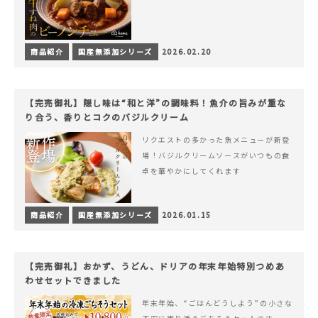
商品紹介
国産無添加シリーズ
2026.02.20
【完売御礼】隠し味は“和と洋”の調味料！魚介の旨みが重な
り合う、香りとコクのバジルクリーム
リクエストの多かった魚メニューが新登
場！バジルクリームソースがいつもの食
卓を華やかにしてくれます
商品紹介
国産無添加シリーズ
2026.01.15
【完売御礼】おかず、うどん、ドリアの年末年始特別つめあ
わせセットできました
年末年始、“ごはんどうしよう”の小さな