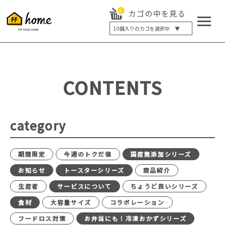
0
カゴの中を見る
10
個入りのカゴを選択中 ▼
5個入り
7個入り
10個入り
最大5%OFF
14個入り
最大8%OFF
CONTENTS
20個入り
最大12%OFF
category
期間限定
今週のトクだ値
国産無添加シリーズ
お知らせ
トースターシリーズ
商品紹介
生産者
サービスについて
ちょうど良いシリーズ
食材
大容量サイズ
コラボレーション
フードロス対策
お弁当にも！冷凍おかずシリーズ