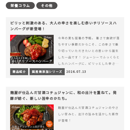
栄養コラム
その他
ピリッと刺激のある、大人の辛さを楽しむ赤いチリソースハ
ンバーグが新登場！
今年の夏も猛暑の予報。 暑さで食欲が落
ちやすい季節だからこそ、この辛さで乗
り切っていただきたいとの思いから誕生
した一品です！ ジューシーでふっくらと
したハンバーグに、ピリッとした辛さと
コク深い旨みが楽しめる特製チリソース
商品紹介
国産無添加シリーズ
2026.07.13
&hellip; 続きを読む ピリッと刺激のあ
る、大人の辛さを楽しむ赤いチリソース
ハンバーグが新登場！
麹屋が仕込んだ甘酒コチュジャンに、和の出汁を重ねて。発
酵が紡ぐ、新しい旨辛のかたち。
麹屋が仕込んだ甘酒コチュジャンのやさ
しい甘みと、出汁の旨みを活かした新作
が登場！