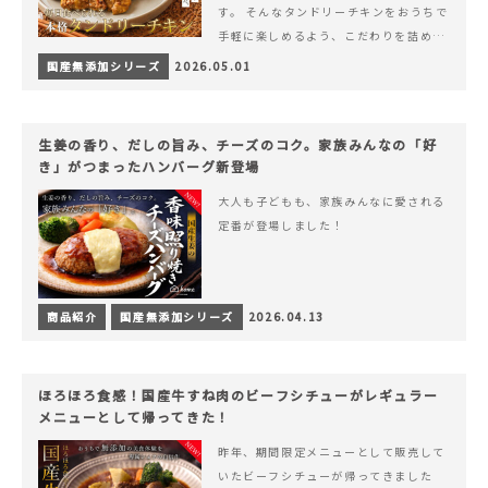
す。 そんなタンドリーチキンをおうちで
手軽に楽しめるよう、こだわりを詰め込
んで仕上げました。 様々なシーンでお召
国産無添加シリーズ
2026.05.01
&hellip; 続きを読む ヨーグルトのコク
とスパイスの香りが広がる、やみつきの
本格タンドリーチキン
生姜の香り、だしの旨み、チーズのコク。家族みんなの「好
き」がつまったハンバーグ新登場
大人も子どもも、家族みんなに愛される
定番が登場しました！
商品紹介
国産無添加シリーズ
2026.04.13
ほろほろ食感！国産牛すね肉のビーフシチューがレギュラー
メニューとして帰ってきた！
昨年、期間限定メニューとして販売して
いたビーフシチューが帰ってきました