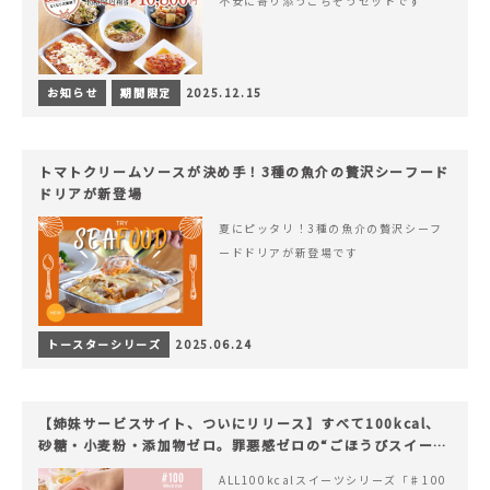
不安に寄り添うごちそうセットです
お知らせ
期間限定
2025.12.15
トマトクリームソースが決め手！3種の魚介の贅沢シーフード
ドリアが新登場
夏にピッタリ！3種の魚介の贅沢シーフ
ードドリアが新登場です
トースターシリーズ
2025.06.24
【姉妹サービスサイト、ついにリリース】すべて100kcal、
砂糖・小麦粉・添加物ゼロ。罪悪感ゼロの“ごほうびスイー
ツ”『#100（シャープ100）』
ALL100kcalスイーツシリーズ「♯100