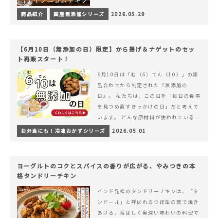
商品紹介
国産無添加シリーズ
2026.05.29
【6月10日（無添加の日）限定】から揚げ＆ナゲットのセッ
ト再販スタート！
6月10日は「む（6）てん（10）」の語
呂合わせから制定された『無添加の
日』。 私たちは、この日を「毎日の食事
を見つめ直すきっかけの日」だと考えて
います。 どんな原材料が使われているの
か。 どのようにつくられているのか。&
お弁当にも！冷凍おかずシリーズ
2026.05.01
hellip; 続きを読む 【6月10日（無添加
の日）限定】から揚げ＆ナゲットのセッ
ト再販スタート！
ヨーグルトのコクとスパイスの香りが広がる、やみつきの本
格タンドリーチキン
インド発祥のタンドリーチキンは、「タ
ンドール」と呼ばれるつぼ型の窯で焼き
あげる、香ばしく奥深い味わいの料理で