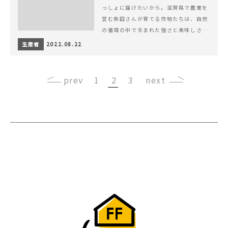
っしょに届けたいから。滋賀県で農業を
営む柴田さんが育てる作物たちは、自然
の循環の中で生まれた強さと美味しさを
持ち合わせています。
生産者
2022.08.22
‹
1
2
3
›