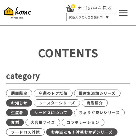
0
カゴの中を見る
10
個入りのカゴを選択中 ▼
5個入り
7個入り
10個入り
最大5%OFF
14個入り
最大8%OFF
CONTENTS
20個入り
最大12%OFF
category
期間限定
今週のトクだ値
国産無添加シリーズ
お知らせ
トースターシリーズ
商品紹介
生産者
サービスについて
ちょうど良いシリーズ
食材
大容量サイズ
コラボレーション
フードロス対策
お弁当にも！冷凍おかずシリーズ