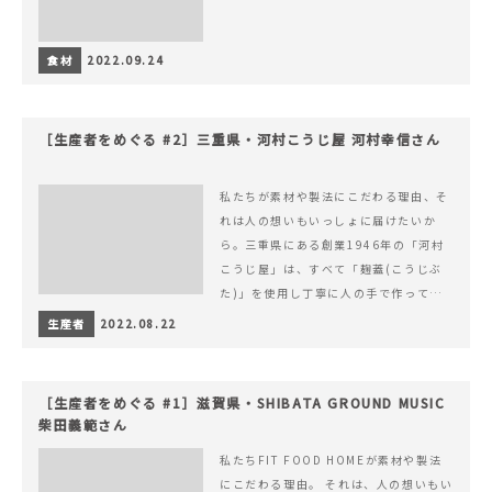
食材
2022.09.24
［生産者をめぐる #2］三重県・河村こうじ屋 河村幸信さん
私たちが素材や製法にこだわる理由、そ
れは人の想いもいっしょに届けたいか
ら。三重県にある創業1946年の「河村
こうじ屋」は、すべて「麹蓋(こうじぶ
た)」を使用し丁寧に人の手で作ってい
ます。
生産者
2022.08.22
［生産者をめぐる #1］滋賀県・SHIBATA GROUND MUSIC
柴田義範さん
私たちFIT FOOD HOMEが素材や製法
にこだわる理由。 それは、人の想いもい