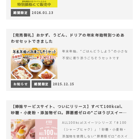
期間限定
2026.01.13
【完売御礼】おかず、うどん、ドリアの年末年始特別つめあ
わせセットできました
年末年始、“ごはんどうしよう”の小さな
不安に寄り添うごちそうセットです
お知らせ
期間限定
2025.12.15
【姉妹サービスサイト、ついにリリース】すべて100kcal、
砂糖・小麦粉・添加物ゼロ。罪悪感ゼロの“ごほうびスイー
ツ”『#100（シャープ100）』
ALL100kcalスイーツシリーズ「♯100
（シャープヒャク）」！砂糖・小麦粉・
添加物を使用しない“罪悪感ゼロ”のスイ