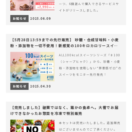
ーツ、6個選んで購入できるサービスサ
イトがリリースしました。
お知らせ
2025.06.09
【5月28日13:59までの先行販売】 砂糖・合成甘味料・小麦
粉・添加物を一切不使用！新感覚の100キロカロリースイー
ツでヘルシーライフを。
ALL100kcalスイーツシリーズ「♯100
（シャープヒャク）」から、砂糖・小麦
粉・添加物を使用しない“罪悪感ゼロ”の
スイーツをモニター先行発売！
お知らせ
2025.04.30
【完売しました】破棄ではなく、誰かの食卓へ。大雪でお届
けできなかったお惣菜を冷凍で特別販売
本セットは完売いたしました。追加販売
はございませんのでご了承ください。