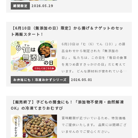
期間限定
2026.05.29
【6月10日（無添加の日）限定】から揚げ＆ナゲットのセッ
ト再販スタート！
6月10日は「む（6）てん（10）」の語
呂合わせから制定された『無添加の
日』。 私たちは、この日を「毎日の食事
を見つめ直すきっかけの日」だと考えて
います。 どんな原材料が使われているの
か。 どのようにつくられているのか。&
お弁当にも！冷凍おかずシリーズ
2026.05.01
hellip; 続きを読む 【6月10日（無添加
の日）限定】から揚げ＆ナゲットのセッ
ト再販スタート！
【販売終了】子どもの間食にも！「添加物不使用・自然解凍
OK」の冷凍てまりおむすび
賞味期限が近づいているため、特別価格
でご提供いたします。 品質には問題ござ
いませんのでご安心ください。