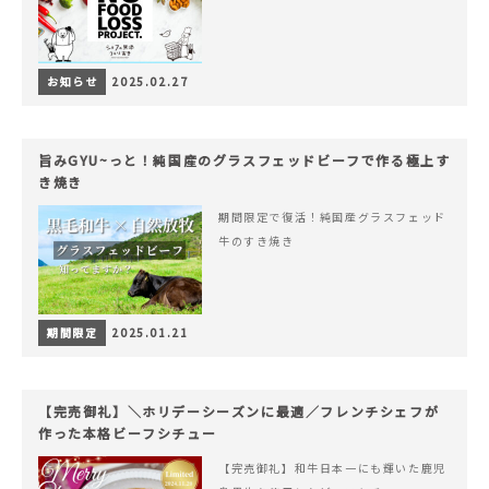
お知らせ
2025.02.27
旨みGYU~っと！純国産のグラスフェッドビーフで作る極上す
き焼き
期間限定で復活！純国産グラスフェッド
牛のすき焼き
期間限定
2025.01.21
【完売御礼】＼ホリデーシーズンに最適／フレンチシェフが
作った本格ビーフシチュー
【完売御礼】和牛日本一にも輝いた鹿児