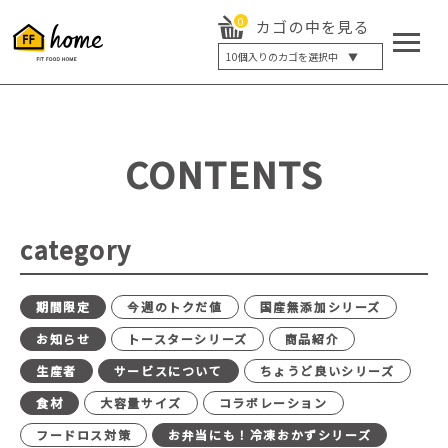
0
カゴの中を見る
10
個入りのカゴを選択中 ▼
5個入り
7個入り
10個入り
最大5%OFF
14個入り
最大8%OFF
CONTENTS
20個入り
最大12%OFF
category
期間限定
今週のトクだ値
国産無添加シリーズ
お知らせ
トースターシリーズ
商品紹介
生産者
サービスについて
ちょうど良いシリーズ
食材
大容量サイズ
コラボレーション
フードロス対策
お弁当にも！冷凍おかずシリーズ