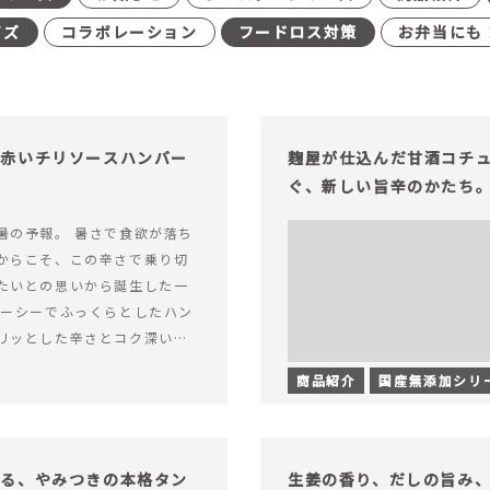
イズ
コラボレーション
フードロス対策
お弁当にも
む赤いチリソースハンバー
麹屋が仕込んだ甘酒コチ
ぐ、新しい旨辛のかたち
暑の予報。 暑さで食欲が落ち
からこそ、この辛さで乗り切
たいとの思いから誕生した一
ューシーでふっくらとしたハン
リッとした辛さとコク深い旨
製チリソース&hellip; 続き
商品紹介
国産無添加シリ
ッと刺激のある、大人の辛さを
リソースハンバーグが新登
がる、やみつきの本格タン
生姜の香り、だしの旨み