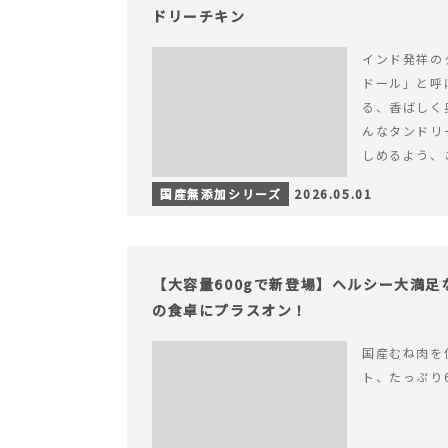
ドリーチキン
インド発祥の
ドール」と呼
る、香ばしく
んなタンドリ
しめるよう、
ました。 様々
国産無添加シリーズ
2026.05.01
を読む ヨー
が広がる、や
ン
【大容量600gで新登場】ヘルシー大満
の食卓にプラスオン！
国産むね肉を
ト、たっぷり