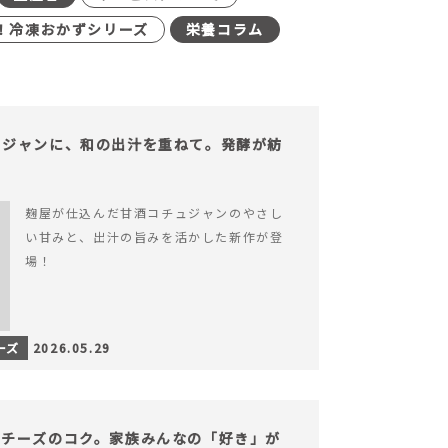
！冷凍おかずシリーズ
栄養コラム
ュジャンに、和の出汁を重ねて。発酵が紡
。
麹屋が仕込んだ甘酒コチュジャンのやさし
い甘みと、出汁の旨みを活かした新作が登
場！
ーズ
2026.05.29
、チーズのコク。家族みんなの「好き」が