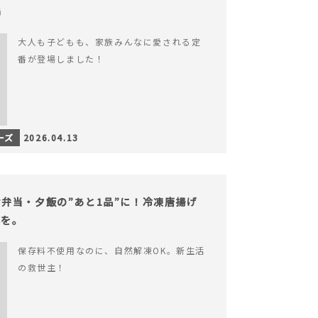
場
大人も子どもも、家族みんなに愛される定
番が登場しました！
ーズ
2026.04.13
弁当・夕飯の”あと1品”に！冷凍唐揚げ
心を。
保存料不使用なのに、自然解凍OK。新生活
の救世主！