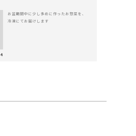
お盆期間中に少し多めに作ったお惣菜を、
冷凍にてお届けします
04