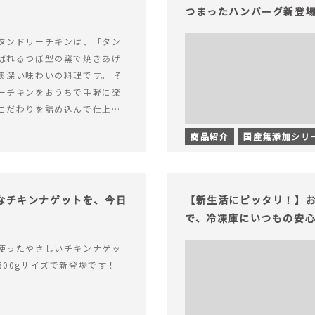
つまったハンバーグ新登
タンドリーチキンは、「タン
ばれるつぼ型の窯で焼きあげ
奥深い味わいの料理です。 そ
ーチキンをおうちで手軽に楽
こだわりを詰め込んで仕上げ
なシーンでお召&hellip; 続き
商品紹介
国産無添加シリ
グルトのコクとスパイスの香り
みつきの本格タンドリーチキ
足なチキンナゲットを、今日
【新生活にピッタリ！】お
で、冷凍庫にいつもの安
使ったやさしいチキンナゲッ
600gサイズで新登場です！