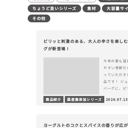
ちょうど良いシリーズ
食材
大容量サ
その他
ピリッと刺激のある、大人の辛さを楽し
グが新登場！
今年の夏も猛
やすい季節だ
っていただき
品です！ ジ
バーグに、ピ
みが楽しめる特
商品紹介
国産無添加シリーズ
2026.07.13
を読む ピリ
楽しむ赤いチ
場！
ヨーグルトのコクとスパイスの香りが広