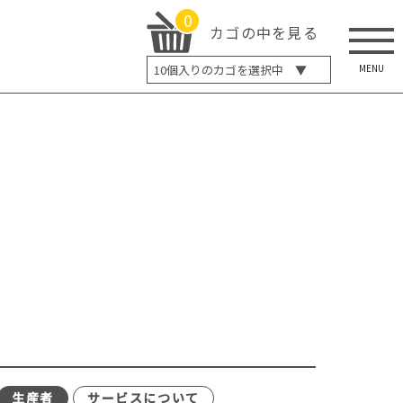
0
カゴの中を見る
MENU
10
個入りのカゴを選択中 ▼
5個入り
7個入り
10個入り
最大5%OFF
14個入り
最大8%OFF
20個入り
最大12%OFF
生産者
サービスについて