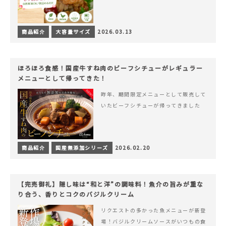
商品紹介
大容量サイズ
2026.03.13
ほろほろ食感！国産牛すね肉のビーフシチューがレギュラー
メニューとして帰ってきた！
昨年、期間限定メニューとして販売して
いたビーフシチューが帰ってきました
商品紹介
国産無添加シリーズ
2026.02.20
【完売御礼】隠し味は“和と洋”の調味料！魚介の旨みが重な
り合う、香りとコクのバジルクリーム
リクエストの多かった魚メニューが新登
場！バジルクリームソースがいつもの食