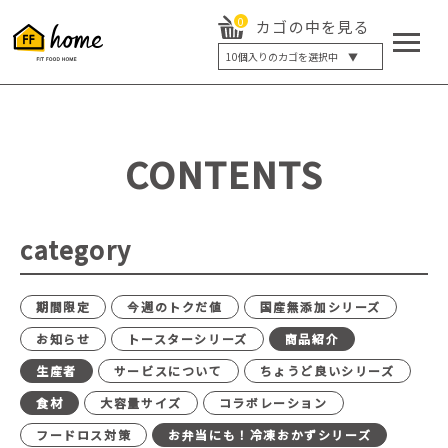
0
カゴの中を見る
10
個入りのカゴを選択中 ▼
5個入り
7個入り
10個入り
最大5%OFF
14個入り
最大8%OFF
CONTENTS
20個入り
最大12%OFF
category
期間限定
今週のトクだ値
国産無添加シリーズ
お知らせ
トースターシリーズ
商品紹介
生産者
サービスについて
ちょうど良いシリーズ
食材
大容量サイズ
コラボレーション
フードロス対策
お弁当にも！冷凍おかずシリーズ