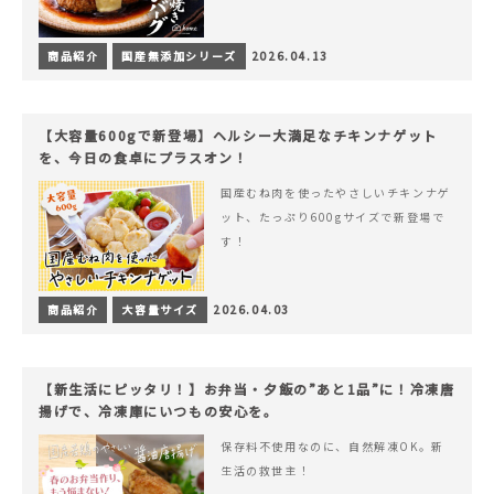
商品紹介
国産無添加シリーズ
2026.04.13
【大容量600gで新登場】ヘルシー大満足なチキンナゲット
を、今日の食卓にプラスオン！
国産むね肉を使ったやさしいチキンナゲ
ット、たっぷり600gサイズで新登場で
す！
商品紹介
大容量サイズ
2026.04.03
【新生活にピッタリ！】お弁当・夕飯の”あと1品”に！冷凍唐
揚げで、冷凍庫にいつもの安心を。
保存料不使用なのに、自然解凍OK。新
生活の救世主！