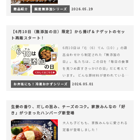
商品紹介
国産無添加シリーズ
2026.05.29
【6月10日（無添加の日）限定】から揚げ＆ナゲットのセッ
ト再販スタート！
6月10日は「む（6）てん（10）」の語
呂合わせから制定された『無添加の
日』。 私たちは、この日を「毎日の食事
を見つめ直すきっかけの日」だと考えて
います。 どんな原材料が使われているの
か。 どのようにつくられているのか。&
お弁当にも！冷凍おかずシリーズ
2026.05.01
hellip; 続きを読む 【6月10日（無添加
の日）限定】から揚げ＆ナゲットのセッ
ト再販スタート！
生姜の香り、だしの旨み、チーズのコク。家族みんなの「好
き」がつまったハンバーグ新登場
大人も子どもも、家族みんなに愛される
定番が登場しました！