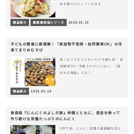
卓を華やかにしてくれます
商品紹介
国産無添加シリーズ
2026.01.15
子どもの間食に新提案！「添加物不使用・自然解凍OK」の冷
凍てまりおむすび
多くのリクエストをいただき再入荷！ 自
然解凍OK！手軽さだけじゃない、「選
ばれる理由」とは？
商品紹介
2025.02.28
青森県『にんにくのよしだ家』仲間とともに、信念を持って
作り続ける栄養たっぷりのにんにく
6月下旬、にんにく収穫の最盛期を迎え