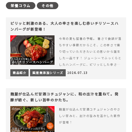
栄養コラム
その他
ピリッと刺激のある、大人の辛さを楽しむ赤いチリソースハ
ンバーグが新登場！
今年の夏も猛暑の予報。 暑さで食欲が落
ちやすい季節だからこそ、この辛さで乗
り切っていただきたいとの思いから誕生
した一品です！ ジューシーでふっくらと
したハンバーグに、ピリッとした辛さと
コク深い旨みが楽しめる特製チリソース
商品紹介
国産無添加シリーズ
2026.07.13
&hellip; 続きを読む ピリッと刺激のあ
る、大人の辛さを楽しむ赤いチリソース
ハンバーグが新登場！
麹屋が仕込んだ甘酒コチュジャンに、和の出汁を重ねて。発
酵が紡ぐ、新しい旨辛のかたち。
麹屋が仕込んだ甘酒コチュジャンのやさ
しい甘みと、出汁の旨みを活かした新作
が登場！