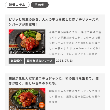
栄養コラム
その他
ピリッと刺激のある、大人の辛さを楽しむ赤いチリソースハ
ンバーグが新登場！
今年の夏も猛暑の予報。 暑さで食欲が落
ちやすい季節だからこそ、この辛さで乗
り切っていただきたいとの思いから誕生
した一品です！ ジューシーでふっくらと
したハンバーグに、ピリッとした辛さと
コク深い旨みが楽しめる特製チリソース
商品紹介
国産無添加シリーズ
2026.07.13
&hellip; 続きを読む ピリッと刺激のあ
る、大人の辛さを楽しむ赤いチリソース
ハンバーグが新登場！
麹屋が仕込んだ甘酒コチュジャンに、和の出汁を重ねて。発
酵が紡ぐ、新しい旨辛のかたち。
麹屋が仕込んだ甘酒コチュジャンのやさ
しい甘みと、出汁の旨みを活かした新作
が登場！