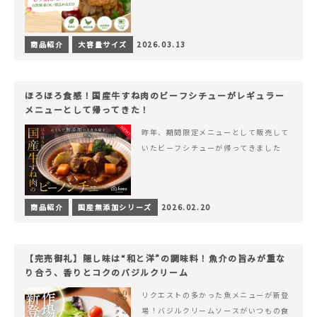
商品紹介
大容量サイズ
2026.03.13
ほろほろ食感！国産牛すね肉のビーフシチューがレギュラー
メニューとして帰ってきた！
昨年、期間限定メニューとして販売して
いたビーフシチューが帰ってきました
商品紹介
国産無添加シリーズ
2026.02.20
【完売御礼】隠し味は“和と洋”の調味料！魚介の旨みが重な
り合う、香りとコクのバジルクリーム
リクエストの多かった魚メニューが新登
場！バジルクリームソースがいつもの食