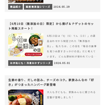
商品紹介
国産無添加シリーズ
2026.05.29
【6月10日（無添加の日）限定】から揚げ＆ナゲットのセッ
ト再販スタート！
6月10日は「む（6）てん（10）」の語
呂合わせから制定された『無添加の
日』。 私たちは、この日を「毎日の食事
を見つめ直すきっかけの日」だと考えて
います。 どんな原材料が使われているの
か。 どのようにつくられているのか。&
お弁当にも！冷凍おかずシリーズ
2026.05.01
hellip; 続きを読む 【6月10日（無添加
の日）限定】から揚げ＆ナゲットのセッ
ト再販スタート！
生姜の香り、だしの旨み、チーズのコク。家族みんなの「好
き」がつまったハンバーグ新登場
大人も子どもも、家族みんなに愛される
定番が登場しました！