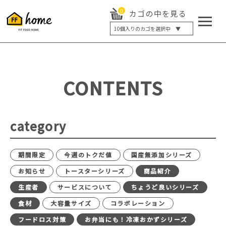
0
カゴの中を見る
10
個入りのカゴを選択中 ▼
5個入り
7個入り
10個入り
最大5%OFF
14個入り
最大8%OFF
CONTENTS
20個入り
最大12%OFF
category
期間限定
今週のトクだ値
国産無添加シリーズ
お知らせ
トースターシリーズ
商品紹介
生産者
サービスについて
ちょうど良いシリーズ
食材
大容量サイズ
コラボレーション
フードロス対策
お弁当にも！冷凍おかずシリーズ