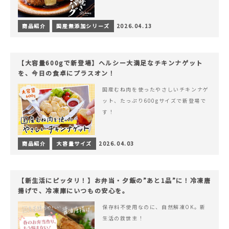
商品紹介
国産無添加シリーズ
2026.04.13
【大容量600gで新登場】ヘルシー大満足なチキンナゲット
を、今日の食卓にプラスオン！
国産むね肉を使ったやさしいチキンナゲ
ット、たっぷり600gサイズで新登場で
す！
商品紹介
大容量サイズ
2026.04.03
【新生活にピッタリ！】お弁当・夕飯の”あと1品”に！冷凍唐
揚げで、冷凍庫にいつもの安心を。
保存料不使用なのに、自然解凍OK。新
生活の救世主！