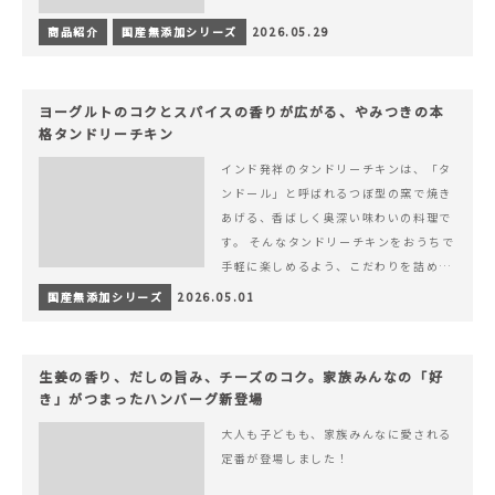
商品紹介
国産無添加シリーズ
2026.05.29
ヨーグルトのコクとスパイスの香りが広がる、やみつきの本
格タンドリーチキン
インド発祥のタンドリーチキンは、「タ
ンドール」と呼ばれるつぼ型の窯で焼き
あげる、香ばしく奥深い味わいの料理で
す。 そんなタンドリーチキンをおうちで
手軽に楽しめるよう、こだわりを詰め込
んで仕上げました。 様々なシーンでお召
国産無添加シリーズ
2026.05.01
&hellip; 続きを読む ヨーグルトのコク
とスパイスの香りが広がる、やみつきの
本格タンドリーチキン
生姜の香り、だしの旨み、チーズのコク。家族みんなの「好
き」がつまったハンバーグ新登場
大人も子どもも、家族みんなに愛される
定番が登場しました！