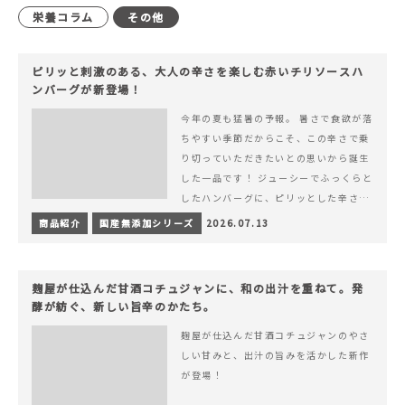
栄養コラム
その他
ピリッと刺激のある、大人の辛さを楽しむ赤いチリソースハ
ンバーグが新登場！
今年の夏も猛暑の予報。 暑さで食欲が落
ちやすい季節だからこそ、この辛さで乗
り切っていただきたいとの思いから誕生
した一品です！ ジューシーでふっくらと
したハンバーグに、ピリッとした辛さと
コク深い旨みが楽しめる特製チリソース
商品紹介
国産無添加シリーズ
2026.07.13
&hellip; 続きを読む ピリッと刺激のあ
る、大人の辛さを楽しむ赤いチリソース
ハンバーグが新登場！
麹屋が仕込んだ甘酒コチュジャンに、和の出汁を重ねて。発
酵が紡ぐ、新しい旨辛のかたち。
麹屋が仕込んだ甘酒コチュジャンのやさ
しい甘みと、出汁の旨みを活かした新作
が登場！