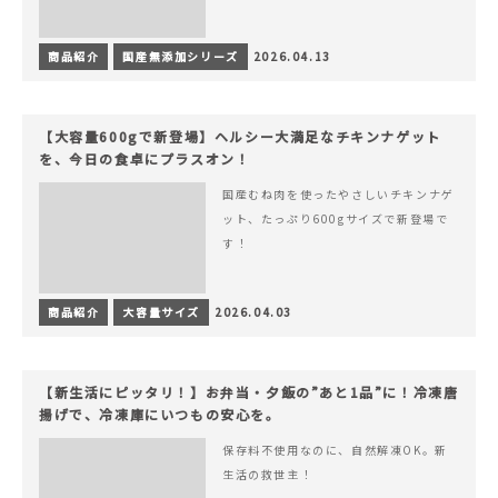
商品紹介
国産無添加シリーズ
2026.04.13
【大容量600gで新登場】ヘルシー大満足なチキンナゲット
を、今日の食卓にプラスオン！
国産むね肉を使ったやさしいチキンナゲ
ット、たっぷり600gサイズで新登場で
す！
商品紹介
大容量サイズ
2026.04.03
【新生活にピッタリ！】お弁当・夕飯の”あと1品”に！冷凍唐
揚げで、冷凍庫にいつもの安心を。
保存料不使用なのに、自然解凍OK。新
生活の救世主！