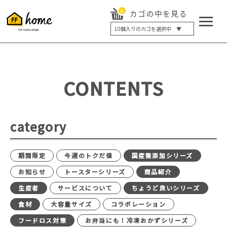
0
カゴの中を見る
10
個入りのカゴを選択中 ▼
5個入り
7個入り
10個入り
最大5%OFF
14個入り
最大8%OFF
CONTENTS
20個入り
最大12%OFF
category
期間限定
今週のトクだ値
国産無添加シリーズ
お知らせ
トースターシリーズ
商品紹介
生産者
サービスについて
ちょうど良いシリーズ
食材
大容量サイズ
コラボレーション
フードロス対策
お弁当にも！冷凍おかずシリーズ