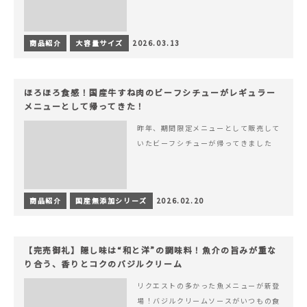
商品紹介
大容量サイズ
2026.03.13
ほろほろ食感！国産牛すね肉のビーフシチューがレギュラー
メニューとして帰ってきた！
昨年、期間限定メニューとして販売して
いたビーフシチューが帰ってきました
商品紹介
国産無添加シリーズ
2026.02.20
【完売御礼】隠し味は“和と洋”の調味料！魚介の旨みが重な
り合う、香りとコクのバジルクリーム
リクエストの多かった魚メニューが新登
場！バジルクリームソースがいつもの食