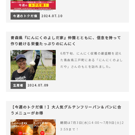
今週のトクだ値
2024.07.10
青森県『にんにくのよしだ家』仲間とともに、信念を持って
作り続ける栄養たっぷりのにんにく
6月下旬、にんにく収穫の最盛期を迎え
た青森県三戸町にある「にんにくのよし
だや」さんのもとを訪れました。
生産者
2024.07.09
【今週のトクだ値！】大人気グルテンフリーパン＆パンに合
うメニューがお得
期間は7月3日(水)14:00〜7月9日(火)2
3:59まで！