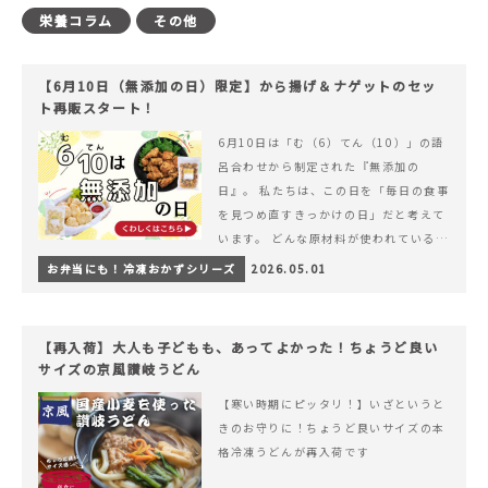
栄養コラム
その他
【6月10日（無添加の日）限定】から揚げ＆ナゲットのセッ
ト再販スタート！
6月10日は「む（6）てん（10）」の語
呂合わせから制定された『無添加の
日』。 私たちは、この日を「毎日の食事
を見つめ直すきっかけの日」だと考えて
います。 どんな原材料が使われているの
か。 どのようにつくられているのか。&
お弁当にも！冷凍おかずシリーズ
2026.05.01
hellip; 続きを読む 【6月10日（無添加
の日）限定】から揚げ＆ナゲットのセッ
ト再販スタート！
【再入荷】大人も子どもも、あってよかった！ちょうど良い
サイズの京風讃岐うどん
【寒い時期にピッタリ！】いざというと
きのお守りに！ちょうど良いサイズの本
格冷凍うどんが再入荷です