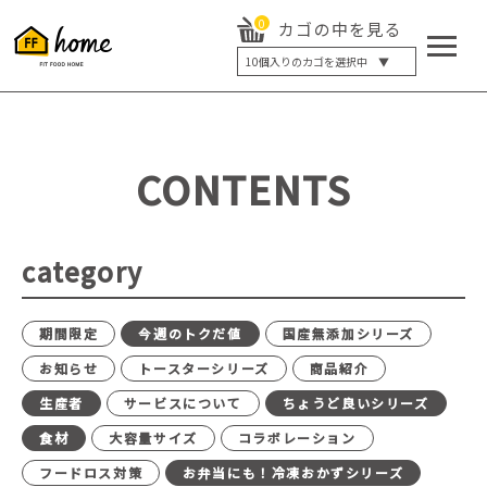
0
カゴの中を見る
10
個入りのカゴを選択中 ▼
5個入り
7個入り
10個入り
最大5%OFF
14個入り
最大8%OFF
CONTENTS
20個入り
最大12%OFF
category
期間限定
今週のトクだ値
国産無添加シリーズ
お知らせ
トースターシリーズ
商品紹介
生産者
サービスについて
ちょうど良いシリーズ
食材
大容量サイズ
コラボレーション
フードロス対策
お弁当にも！冷凍おかずシリーズ