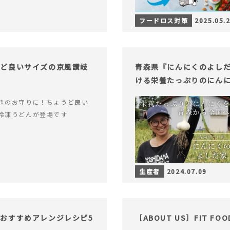
フードロス対策
2025.05.
うど良いサイズの京風讃岐
青森県『にんにくのよし
ける栄養たっぷりのにん
きのお守りに！ちょうど良い
冷凍うどんが登場です
生産者
2024.07.09
おすすめアレンジレシピ5
［ABOUT US］FIT FO