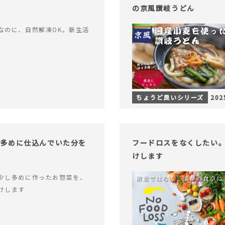
の京風讃岐うどん
なのに、自然解凍OK。新生活
ちょうど良いシリーズ
202
し多めに仕込んでいた分を
フードロスをなくしたい
けします
少し多めに作ったお惣菜を、
けします