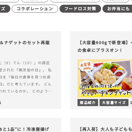
イズ
コラボレーション
フードロス対策
お弁当にも
げ＆ナゲットのセット再販
【大容量600gで新登場
の食卓にプラスオン！
む（6）てん（10）」の語呂
定された『無添加の日』。 私
日を「毎日の食事を見つめ直
日」だと考えています。 どん
われているのか。 どのように
のか。&hellip; 続きを読む
1
商品紹介
大容量サイズ
（無添加の日）限定】から揚げ
セット再販スタート！
あと1品”に！冷凍唐揚げ
【再入荷】大人も子ども