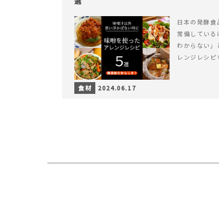
選
日本の発酵食
常備している
わからない」
レンジレシピ
食材
2024.06.17