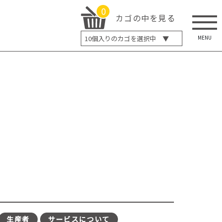
0
カゴの中を見る
MENU
10
個入りのカゴを選択中 ▼
5個入り
7個入り
10個入り
最大5%OFF
14個入り
最大8%OFF
20個入り
最大12%OFF
生産者
サービスについて