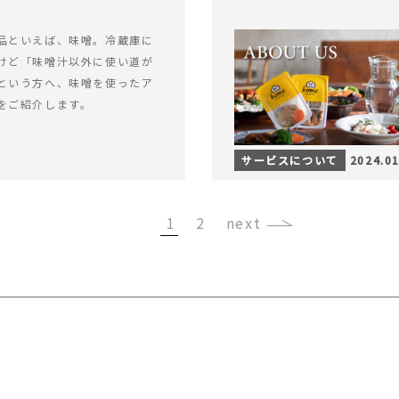
品といえば、味噌。冷蔵庫に
けど「味噌汁以外に使い道が
という方へ、味噌を使ったア
をご紹介します。
サービスについて
2024.01
1
2
›