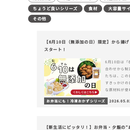
ちょうど良いシリーズ
食材
大容量サ
その他
【6月10日（無添加の日）限定】から揚
スタート！
6月10日は「
合わせから制
たちは、この
すきっかけの
な原材料が使
つくられている
お弁当にも！冷凍おかずシリーズ
2026.05.0
【6月10日
＆ナゲットの
【新生活にピッタリ！】お弁当・夕飯の”