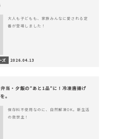
場
大人も子どもも、家族みんなに愛される定
番が登場しました！
ーズ
2026.04.13
弁当・夕飯の”あと1品”に！冷凍唐揚げ
心を。
保存料不使用なのに、自然解凍OK。新生活
の救世主！