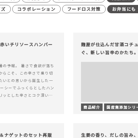
イズ
コラボレーション
フードロス対策
お弁当にも
む赤いチリソースハンバー
麹屋が仕込んだ甘酒コチ
ぐ、新しい旨辛のかたち
暑の予報。 暑さで食欲が落ち
からこそ、この辛さで乗り切
たいとの思いから誕生した一
ューシーでふっくらとしたハン
リッとした辛さとコク深い旨
製チリソース&hellip; 続き
商品紹介
国産無添加シリ
ッと刺激のある、大人の辛さを
リソースハンバーグが新登
げ＆ナゲットのセット再販
生姜の香り、だしの旨み