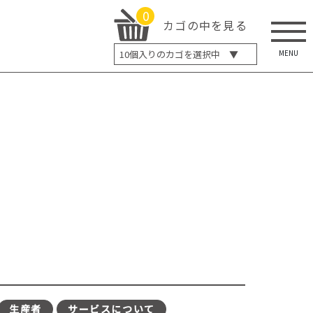
0
カゴの中を見る
MENU
10
個入りのカゴを選択中 ▼
5個入り
7個入り
10個入り
最大5%OFF
14個入り
最大8%OFF
20個入り
最大12%OFF
生産者
サービスについて