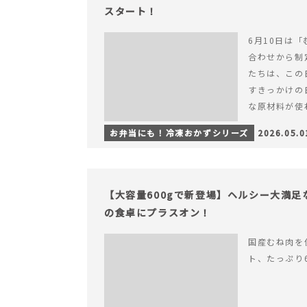
スタート！
6月10日は「
合わせから制
たちは、この
すきっかけの
な原材料が使
つくられている
お弁当にも！冷凍おかずシリーズ
2026.05.0
【6月10日
＆ナゲットの
【大容量600gで新登場】ヘルシー大満
の食卓にプラスオン！
国産むね肉を
ト、たっぷり