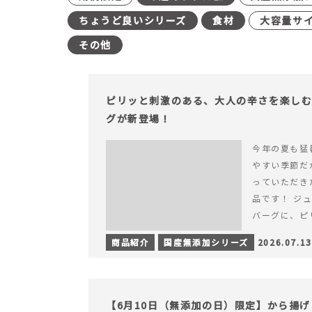
ちょうど良いシリーズ
食材
大容量サ
その他
ピリッと刺激のある、大人の辛さを楽し
グが新登場！
今年の夏も猛
やすい季節だ
っていただき
品です！ ジ
バーグに、ピ
みが楽しめる特
商品紹介
国産無添加シリーズ
2026.07.13
を読む ピリ
楽しむ赤いチ
場！
【6月10日（無添加の日）限定】から揚