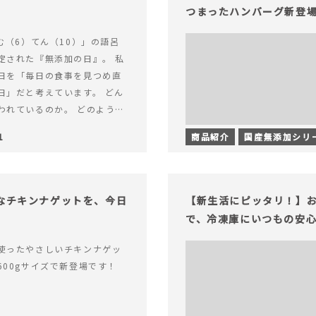
つまったハンバーグ新登
む（6）てん（10）」の語呂
定された『無添加の日』。 私
日を「毎日の食事を見つめ直
日」だと考えています。 どん
われているのか。 どのように
のか。&hellip; 続きを読む
1
商品紹介
国産無添加シリ
（無添加の日）限定】から揚げ
セット再販スタート！
足なチキンナゲットを、今日
【新生活にピッタリ！】お
で、冷凍庫にいつもの安
使ったやさしいチキンナゲッ
600gサイズで新登場です！