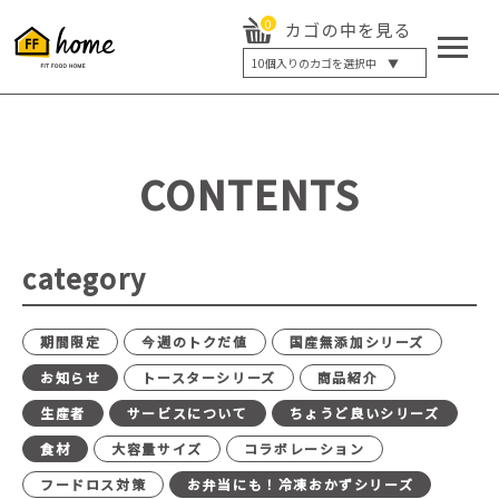
0
カゴの中を見る
10
個入りのカゴを選択中 ▼
5個入り
7個入り
10個入り
最大5%OFF
14個入り
最大8%OFF
CONTENTS
20個入り
最大12%OFF
category
期間限定
今週のトクだ値
国産無添加シリーズ
お知らせ
トースターシリーズ
商品紹介
生産者
サービスについて
ちょうど良いシリーズ
食材
大容量サイズ
コラボレーション
フードロス対策
お弁当にも！冷凍おかずシリーズ