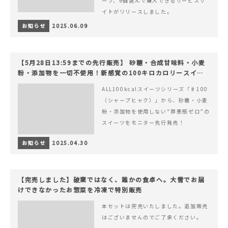
ーツ、6個選んで購入できるサービスサ
イトがリリースしました。
お知らせ
2025.06.09
【5月28日13:59までの先行販売】 砂糖・合成甘味料・小麦
粉・添加物を一切不使用！新感覚の100キロカロリースイー
ツでヘルシーライフを。
ALL100kcalスイーツシリーズ「♯100
（シャープヒャク）」から、砂糖・小麦
粉・添加物を使用しない“罪悪感ゼロ”の
スイーツをモニター先行発売！
お知らせ
2025.04.30
【完売しました】破棄ではなく、誰かの食卓へ。大雪でお届
けできなかったお惣菜を冷凍で特別販売
本セットは完売いたしました。追加販売
はございませんのでご了承ください。