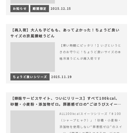
お知らせ
期間限定
2025.12.15
【再入荷】大人も子どもも、あってよかった！ちょうど良い
サイズの京風讃岐うどん
【寒い時期にピッタリ！】いざというと
きのお守りに！ちょうど良いサイズの本
格冷凍うどんが再入荷です
ちょうど良いシリーズ
2025.11.19
【姉妹サービスサイト、ついにリリース】すべて100kcal、
砂糖・小麦粉・添加物ゼロ。罪悪感ゼロの“ごほうびスイー
ツ”『#100（シャープ100）』
ALL100kcalスイーツシリーズ「♯100
（シャープヒャク）」！砂糖・小麦粉・
添加物を使用しない“罪悪感ゼロ”のスイ