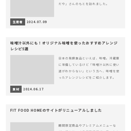
だや」さんのもとを訪れました。
生産者
2024.07.09
味噌汁以外にも！オリジナル味噌を使ったおすすめアレンジ
レシピ5選
日本の発酵食品といえば、味噌。冷蔵庫
に常備しているけど「味噌汁以外に使い
道がわからない」という方へ、味噌を使
ったアレンジレシピをご紹介します。
食材
2024.06.17
FIT FOOD HOMEのサイトがリニューアルしました
期間限定商品やプレミアムメニューな