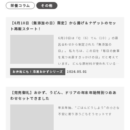
栄養コラム
その他
【6月10日（無添加の日）限定】から揚げ＆ナゲットのセッ
ト再販スタート！
6月10日は「む（6）てん（10）」の語
呂合わせから制定された『無添加の
日』。 私たちは、この日を「毎日の食事
を見つめ直すきっかけの日」だと考えて
います。 どんな原材料が使われているの
か。 どのようにつくられているのか。&
お弁当にも！冷凍おかずシリーズ
2026.05.01
hellip; 続きを読む 【6月10日（無添加
の日）限定】から揚げ＆ナゲットのセッ
ト再販スタート！
【完売御礼】おかず、うどん、ドリアの年末年始特別つめあ
わせセットできました
年末年始、“ごはんどうしよう”の小さな
不安に寄り添うごちそうセットです