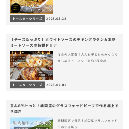
トースターシリーズ
2025.05.22
【チーズたっぷり】ホワイトソースのチキングラタン＆本格
ミートソースの特製ドリア
洋食の大定番！大人も子どももみんなで
楽しめるトースター新作2種登場
トースターシリーズ
2025.02.01
旨みGYU~っと！純国産のグラスフェッドビーフで作る極上す
き焼き
期間限定で復活！純国産グラスフェッド
牛のすき焼き