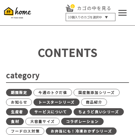
0
カゴの中を見る
10
個入りのカゴを選択中 ▼
5個入り
7個入り
10個入り
最大5%OFF
14個入り
最大8%OFF
CONTENTS
20個入り
最大12%OFF
category
期間限定
今週のトクだ値
国産無添加シリーズ
お知らせ
トースターシリーズ
商品紹介
生産者
サービスについて
ちょうど良いシリーズ
食材
大容量サイズ
コラボレーション
フードロス対策
お弁当にも！冷凍おかずシリーズ