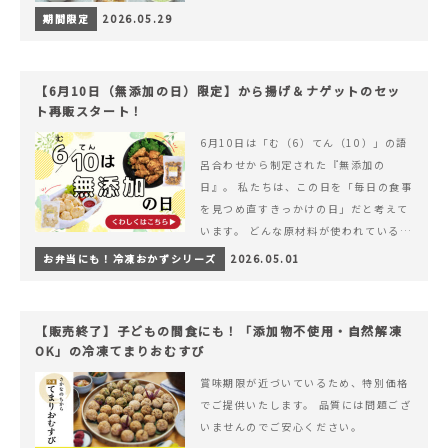
期間限定
2026.05.29
【6月10日（無添加の日）限定】から揚げ＆ナゲットのセッ
ト再販スタート！
6月10日は「む（6）てん（10）」の語
呂合わせから制定された『無添加の
日』。 私たちは、この日を「毎日の食事
を見つめ直すきっかけの日」だと考えて
います。 どんな原材料が使われているの
か。 どのようにつくられているのか。&
お弁当にも！冷凍おかずシリーズ
2026.05.01
hellip; 続きを読む 【6月10日（無添加
の日）限定】から揚げ＆ナゲットのセッ
ト再販スタート！
【販売終了】子どもの間食にも！「添加物不使用・自然解凍
OK」の冷凍てまりおむすび
賞味期限が近づいているため、特別価格
でご提供いたします。 品質には問題ござ
いませんのでご安心ください。