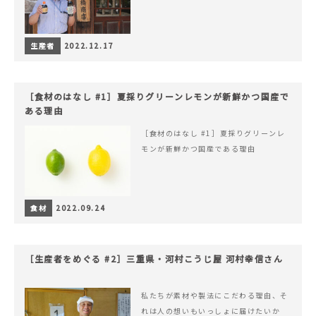
生産者
2022.12.17
［食材のはなし #1］夏採りグリーンレモンが新鮮かつ国産で
ある理由
［食材のはなし #1］夏採りグリーンレ
モンが新鮮かつ国産である理由
食材
2022.09.24
［生産者をめぐる #2］三重県・河村こうじ屋 河村幸信さん
私たちが素材や製法にこだわる理由、そ
れは人の想いもいっしょに届けたいか