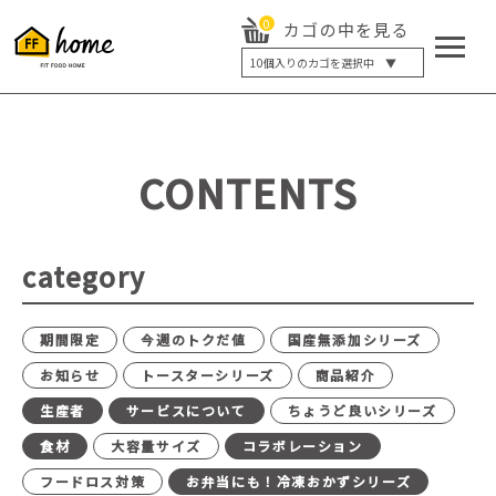
0
カゴの中を見る
10
個入りのカゴを選択中 ▼
5個入り
7個入り
10個入り
最大5%OFF
14個入り
最大8%OFF
CONTENTS
20個入り
最大12%OFF
category
期間限定
今週のトクだ値
国産無添加シリーズ
お知らせ
トースターシリーズ
商品紹介
生産者
サービスについて
ちょうど良いシリーズ
食材
大容量サイズ
コラボレーション
フードロス対策
お弁当にも！冷凍おかずシリーズ