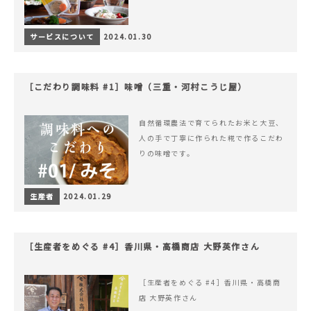
サービスについて
2024.01.30
［こだわり調味料 #1］味噌（三重・河村こうじ屋）
自然循環農法で育てられたお米と大豆、
人の手で丁寧に作られた糀で作るこだわ
りの味噌です。
生産者
2024.01.29
［生産者をめぐる #4］香川県・高橋商店 大野英作さん
［生産者をめぐる #4］香川県・高橋商
店 大野英作さん