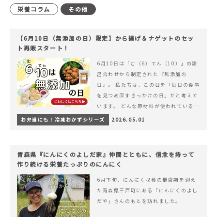
栄養コラム
その他
【6月10日（無添加の日）限定】から揚げ＆ナゲットのセッ
ト再販スタート！
6月10日は「む（6）てん（10）」の語
呂合わせから制定された『無添加の
日』。 私たちは、この日を「毎日の食事
を見つめ直すきっかけの日」だと考えて
います。 どんな原材料が使われているの
か。 どのようにつくられているのか。&
お弁当にも！冷凍おかずシリーズ
2026.05.01
hellip; 続きを読む 【6月10日（無添加
の日）限定】から揚げ＆ナゲットのセッ
ト再販スタート！
青森県『にんにくのよしだ家』仲間とともに、信念を持って
作り続ける栄養たっぷりのにんにく
6月下旬、にんにく収穫の最盛期を迎え
た青森県三戸町にある「にんにくのよし
だや」さんのもとを訪れました。