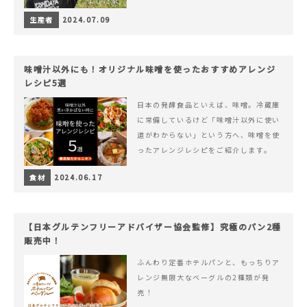
生産者
2024.07.09
味噌汁以外にも！オリジナル味噌を使ったおすすめアレンジ
レシピ5選
日本の発酵食品といえば、味噌。冷蔵庫
に常備しているけど「味噌汁以外に使い
道がわからない」という方へ、味噌を使
ったアレンジレシピをご紹介します。
食材
2024.06.17
【日本グルテンフリーアドバイザー協会監修】究極のパン2種
販売中！
ふんわり定番ホテルパンと、もっちりア
レンジ無限大なベーグルの2種類が発
売！