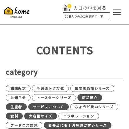
0
カゴの中を見る
10
個入りのカゴを選択中 ▼
5個入り
7個入り
10個入り
最大5%OFF
14個入り
最大8%OFF
CONTENTS
20個入り
最大12%OFF
category
期間限定
今週のトクだ値
国産無添加シリーズ
お知らせ
トースターシリーズ
商品紹介
生産者
サービスについて
ちょうど良いシリーズ
食材
大容量サイズ
コラボレーション
フードロス対策
お弁当にも！冷凍おかずシリーズ