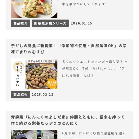
卓を華やかにしてくれます
商品紹介
国産無添加シリーズ
2026.01.15
子どもの間食に新提案！「添加物不使用・自然解凍OK」の冷
凍てまりおむすび
多くのリクエストをいただき再入荷！ 自
然解凍OK！手軽さだけじゃない、「選
ばれる理由」とは？
商品紹介
2025.02.28
青森県『にんにくのよしだ家』仲間とともに、信念を持って
作り続ける栄養たっぷりのにんにく
6月下旬、にんにく収穫の最盛期を迎え