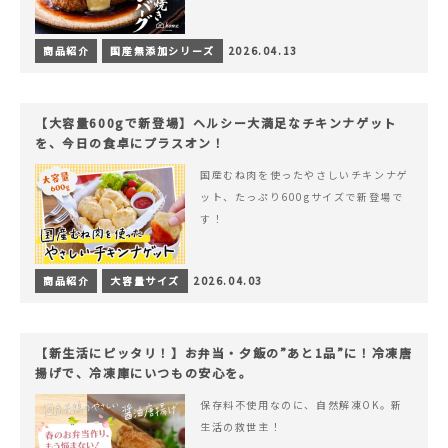
商品紹介
国産無添加シリーズ
2026.04.13
【大容量600gで新登場】ヘルシー大満足なチキンナゲット
を、今日の食卓にプラスオン！
国産むね肉を使ったやさしいチキンナゲ
ット、たっぷり600gサイズで新登場で
す！
商品紹介
大容量サイズ
2026.04.03
【新生活にピッタリ！】お弁当・夕飯の”あと1品”に！冷凍唐
揚げで、冷凍庫にいつもの安心を。
保存料不使用なのに、自然解凍OK。新
生活の救世主！