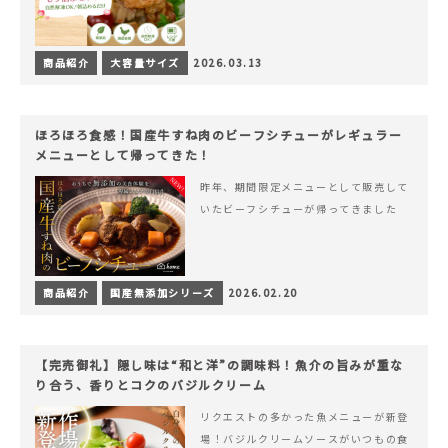
商品紹介
大容量サイズ
2026.03.13
ほろほろ食感！国産牛すね肉のビーフシチューがレギュラー
メニューとして帰ってきた！
昨年、期間限定メニューとして販売して
いたビーフシチューが帰ってきました
商品紹介
国産無添加シリーズ
2026.02.20
【完売御礼】隠し味は“和と洋”の調味料！魚介の旨みが重な
り合う、香りとコクのバジルクリーム
リクエストの多かった魚メニューが新登
場！バジルクリームソースがいつもの食