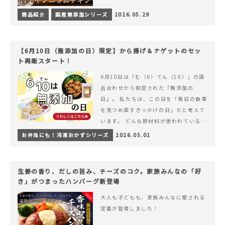
商品紹介
国産無添加シリーズ
2026.05.29
【6月10日（無添加の日）限定】から揚げ＆ナゲットのセッ
ト再販スタート！
6月10日は「む（6）てん（10）」の語
呂合わせから制定された『無添加の
日』。 私たちは、この日を「毎日の食事
を見つめ直すきっかけの日」だと考えて
います。 どんな原材料が使われているの
か。 どのようにつくられているのか。&
お弁当にも！冷凍おかずシリーズ
2026.05.01
hellip; 続きを読む 【6月10日（無添加
の日）限定】から揚げ＆ナゲットのセッ
ト再販スタート！
生姜の香り、だしの旨み、チーズのコク。家族みんなの「好
き」がつまったハンバーグ新登場
大人も子どもも、家族みんなに愛される
定番が登場しました！