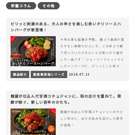
栄養コラム
その他
ピリッと刺激のある、大人の辛さを楽しむ赤いチリソースハ
ンバーグが新登場！
今年の夏も猛暑の予報。 暑さで食欲が落
ちやすい季節だからこそ、この辛さで乗
り切っていただきたいとの思いから誕生
した一品です！ ジューシーでふっくらと
したハンバーグに、ピリッとした辛さと
コク深い旨みが楽しめる特製チリソース
商品紹介
国産無添加シリーズ
2026.07.13
&hellip; 続きを読む ピリッと刺激のあ
る、大人の辛さを楽しむ赤いチリソース
ハンバーグが新登場！
麹屋が仕込んだ甘酒コチュジャンに、和の出汁を重ねて。発
酵が紡ぐ、新しい旨辛のかたち。
麹屋が仕込んだ甘酒コチュジャンのやさ
しい甘みと、出汁の旨みを活かした新作
が登場！