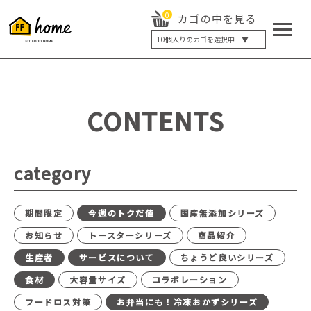
0
カゴの中を見る
10
個入りのカゴを選択中 ▼
5個入り
7個入り
10個入り
最大5%OFF
14個入り
最大8%OFF
CONTENTS
20個入り
最大12%OFF
category
期間限定
今週のトクだ値
国産無添加シリーズ
お知らせ
トースターシリーズ
商品紹介
生産者
サービスについて
ちょうど良いシリーズ
食材
大容量サイズ
コラボレーション
フードロス対策
お弁当にも！冷凍おかずシリーズ