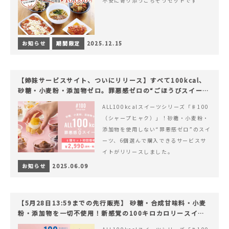
不安に寄り添うごちそうセットです
お知らせ
期間限定
2025.12.15
【姉妹サービスサイト、ついにリリース】すべて100kcal、
砂糖・小麦粉・添加物ゼロ。罪悪感ゼロの“ごほうびスイー
ツ”『#100（シャープ100）』
ALL100kcalスイーツシリーズ「♯100
（シャープヒャク）」！砂糖・小麦粉・
添加物を使用しない“罪悪感ゼロ”のスイ
ーツ、6個選んで購入できるサービスサ
イトがリリースしました。
お知らせ
2025.06.09
【5月28日13:59までの先行販売】 砂糖・合成甘味料・小麦
粉・添加物を一切不使用！新感覚の100キロカロリースイー
ツでヘルシーライフを。