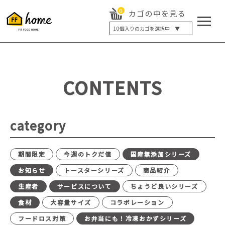
0
カゴの中を見る
10
個入りのカゴを選択中 ▼
5個入り
7個入り
10個入り
最大5%OFF
14個入り
最大8%OFF
CONTENTS
20個入り
最大12%OFF
category
期間限定
今週のトクだ値
国産無添加シリーズ
お知らせ
トースターシリーズ
商品紹介
生産者
サービスについて
ちょうど良いシリーズ
食材
大容量サイズ
コラボレーション
フードロス対策
お弁当にも！冷凍おかずシリーズ