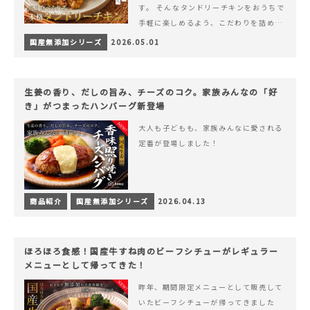
す。 そんなタンドリーチキンをおうちで
手軽に楽しめるよう、こだわりを詰め込
んで仕上げました。 様々なシーンでお召
国産無添加シリーズ
2026.05.01
&hellip; 続きを読む ヨーグルトのコク
とスパイスの香りが広がる、やみつきの
本格タンドリーチキン
生姜の香り、だしの旨み、チーズのコク。家族みんなの「好
き」がつまったハンバーグ新登場
大人も子どもも、家族みんなに愛される
定番が登場しました！
商品紹介
国産無添加シリーズ
2026.04.13
ほろほろ食感！国産牛すね肉のビーフシチューがレギュラー
メニューとして帰ってきた！
昨年、期間限定メニューとして販売して
いたビーフシチューが帰ってきました