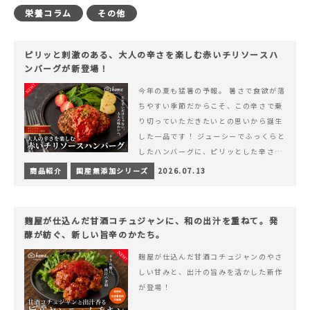
栄養コラム
その他
ピリッと刺激のある、大人の辛さを楽しむ赤いチリソースハ
ンバーグが新登場！
今年の夏も猛暑の予報。 暑さで食欲が落
ちやすい季節だからこそ、この辛さで乗
り切っていただきたいとの思いから誕生
した一品です！ ジューシーでふっくらと
したハンバーグに、ピリッとした辛さと
コク深い旨みが楽しめる特製チリソース
商品紹介
国産無添加シリーズ
2026.07.13
&hellip; 続きを読む ピリッと刺激のあ
る、大人の辛さを楽しむ赤いチリソース
ハンバーグが新登場！
麹屋が仕込んだ甘酒コチュジャンに、和の出汁を重ねて。発
酵が紡ぐ、新しい旨辛のかたち。
麹屋が仕込んだ甘酒コチュジャンのやさ
しい甘みと、出汁の旨みを活かした新作
が登場！