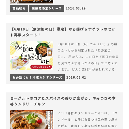
商品紹介
国産無添加シリーズ
2026.05.29
【6月10日（無添加の日）限定】から揚げ＆ナゲットのセッ
ト再販スタート！
6月10日は「む（6）てん（10）」の語
呂合わせから制定された『無添加の
日』。 私たちは、この日を「毎日の食事
を見つめ直すきっかけの日」だと考えて
います。 どんな原材料が使われているの
か。 どのようにつくられているのか。&
お弁当にも！冷凍おかずシリーズ
2026.05.01
hellip; 続きを読む 【6月10日（無添加
の日）限定】から揚げ＆ナゲットのセッ
ト再販スタート！
ヨーグルトのコクとスパイスの香りが広がる、やみつきの本
格タンドリーチキン
インド発祥のタンドリーチキンは、「タ
ンドール」と呼ばれるつぼ型の窯で焼き
あげる、香ばしく奥深い味わいの料理で