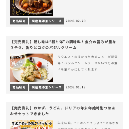
商品紹介
国産無添加シリーズ
2026.02.20
【完売御礼】隠し味は“和と洋”の調味料！魚介の旨みが重な
り合う、香りとコクのバジルクリーム
リクエストの多かった魚メニューが新登
場！バジルクリームソースがいつもの食
卓を華やかにしてくれます
商品紹介
国産無添加シリーズ
2026.01.15
【完売御礼】おかず、うどん、ドリアの年末年始特別つめあ
わせセットできました
年末年始、“ごはんどうしよう”の小さな