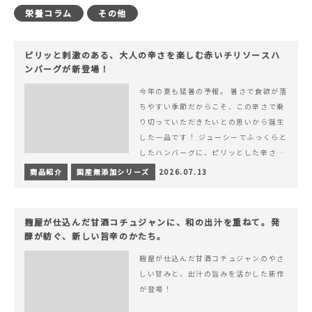
栄養コラム
その他
ピリッと刺激のある、大人の辛さを楽しむ赤いチリソースハ
ンバーグが新登場！
今年の夏も猛暑の予報。 暑さで食欲が落
ちやすい季節だからこそ、この辛さで乗
り切っていただきたいとの思いから誕生
した一品です！ ジューシーでふっくらと
したハンバーグに、ピリッとした辛さと
コク深い旨みが楽しめる特製チリソース
商品紹介
国産無添加シリーズ
2026.07.13
&hellip; 続きを読む ピリッと刺激のあ
る、大人の辛さを楽しむ赤いチリソース
ハンバーグが新登場！
麹屋が仕込んだ甘酒コチュジャンに、和の出汁を重ねて。発
酵が紡ぐ、新しい旨辛のかたち。
麹屋が仕込んだ甘酒コチュジャンのやさ
しい甘みと、出汁の旨みを活かした新作
が登場！