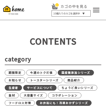
0
カゴの中を見る
10
個入りのカゴを選択中 ▼
5個入り
7個入り
10個入り
最大5%OFF
14個入り
最大8%OFF
CONTENTS
20個入り
最大12%OFF
category
期間限定
今週のトクだ値
国産無添加シリーズ
お知らせ
トースターシリーズ
商品紹介
生産者
サービスについて
ちょうど良いシリーズ
食材
大容量サイズ
コラボレーション
フードロス対策
お弁当にも！冷凍おかずシリーズ