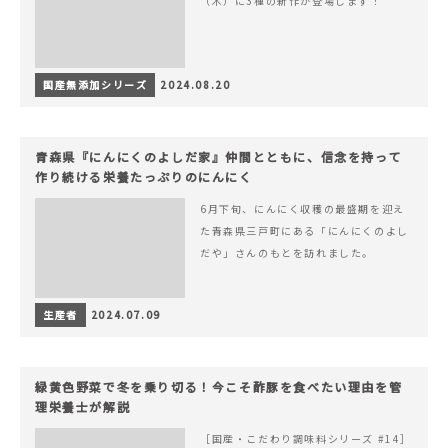
（木）に3種の新作が登場します！
国産無添加シリーズ
2024.08.20
青森県『にんにくのよしだ家』仲間とともに、信念を持って
作り続ける栄養たっぷりのにんにく
6月下旬、にんにく収穫の最盛期を迎え
た青森県三戸町にある「にんにくのよし
だや」さんのもとを訪れました。
生産者
2024.07.09
緑黄色野菜で冬を乗り切る！今こそ酢豚を食べたい理由を管
理栄養士が解説
［国産・こだわり調味料シリーズ #14］