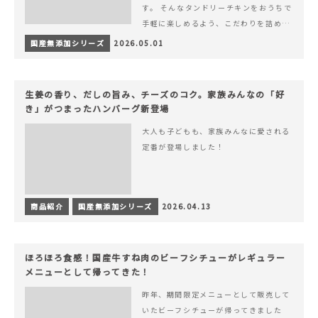
す。 そんなタンドリーチキンをおうちで
手軽に楽しめるよう、こだわりを詰め込
んで仕上げました。 様々なシーンでお召
国産無添加シリーズ
2026.05.01
&hellip; 続きを読む ヨーグルトのコク
とスパイスの香りが広がる、やみつきの
本格タンドリーチキン
生姜の香り、だしの旨み、チーズのコク。家族みんなの「好
き」がつまったハンバーグ新登場
大人も子どもも、家族みんなに愛される
定番が登場しました！
商品紹介
国産無添加シリーズ
2026.04.13
ほろほろ食感！国産牛すね肉のビーフシチューがレギュラー
メニューとして帰ってきた！
昨年、期間限定メニューとして販売して
いたビーフシチューが帰ってきました