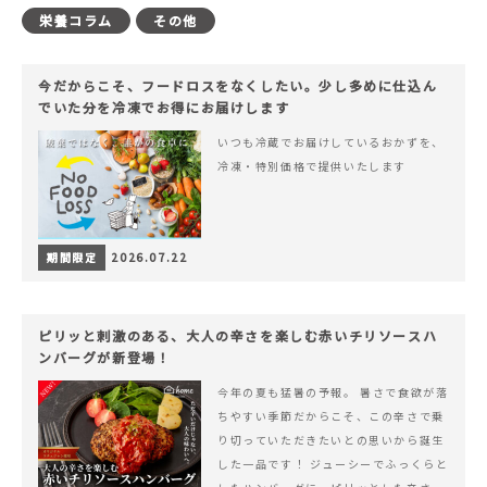
栄養コラム
その他
今だからこそ、フードロスをなくしたい。少し多めに仕込ん
でいた分を冷凍でお得にお届けします
いつも冷蔵でお届けしているおかずを、
冷凍・特別価格で提供いたします
期間限定
2026.07.22
ピリッと刺激のある、大人の辛さを楽しむ赤いチリソースハ
ンバーグが新登場！
今年の夏も猛暑の予報。 暑さで食欲が落
ちやすい季節だからこそ、この辛さで乗
り切っていただきたいとの思いから誕生
した一品です！ ジューシーでふっくらと