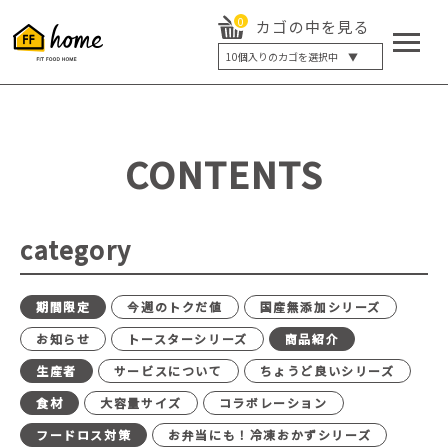
0
カゴの中を見る
10
個入りのカゴを選択中 ▼
5個入り
7個入り
10個入り
最大5%OFF
14個入り
最大8%OFF
CONTENTS
20個入り
最大12%OFF
category
期間限定
今週のトクだ値
国産無添加シリーズ
お知らせ
トースターシリーズ
商品紹介
生産者
サービスについて
ちょうど良いシリーズ
食材
大容量サイズ
コラボレーション
フードロス対策
お弁当にも！冷凍おかずシリーズ