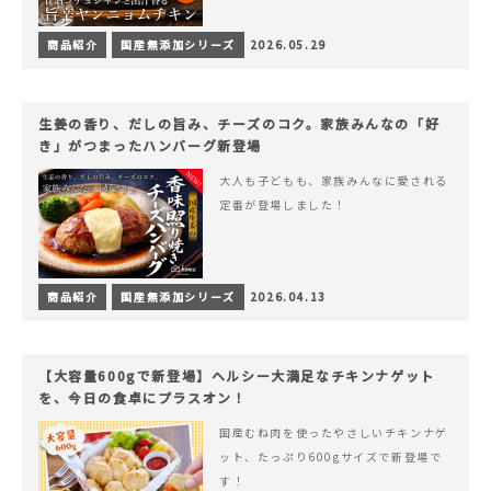
商品紹介
国産無添加シリーズ
2026.05.29
生姜の香り、だしの旨み、チーズのコク。家族みんなの「好
き」がつまったハンバーグ新登場
大人も子どもも、家族みんなに愛される
定番が登場しました！
商品紹介
国産無添加シリーズ
2026.04.13
【大容量600gで新登場】ヘルシー大満足なチキンナゲット
を、今日の食卓にプラスオン！
国産むね肉を使ったやさしいチキンナゲ
ット、たっぷり600gサイズで新登場で
す！