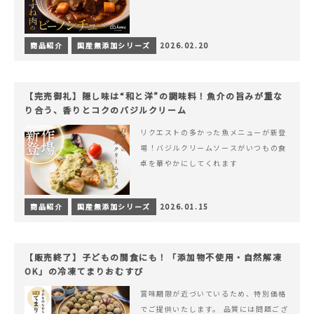
商品紹介
国産無添加シリーズ
2026.02.20
【完売御礼】隠し味は“和と洋”の調味料！魚介の旨みが重な
り合う、香りとコクのバジルクリーム
リクエストの多かった魚メニューが新登
場！バジルクリームソースがいつもの食
卓を華やかにしてくれます
商品紹介
国産無添加シリーズ
2026.01.15
【販売終了】子どもの間食にも！「添加物不使用・自然解凍
OK」の冷凍てまりおむすび
賞味期限が近づいているため、特別価格
でご提供いたします。 品質には問題ござ