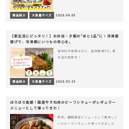
商品紹介
大容量サイズ
2026.04.03
【新生活にピッタリ！】お弁当・夕飯の”あと1品”に！冷凍唐
揚げで、冷凍庫にいつもの安心を。
保存料不使用なのに、自然解凍OK。新
生活の救世主！
商品紹介
大容量サイズ
2026.03.13
ほろほろ食感！国産牛すね肉のビーフシチューがレギュラー
メニューとして帰ってきた！
昨年、期間限定メニューとして販売して
いたビーフシチューが帰ってきました