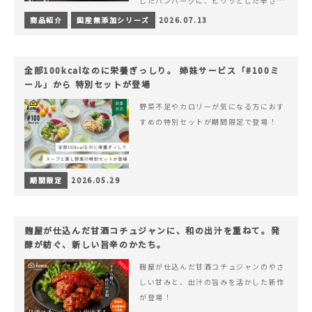
したハンバーグに、ピリッとした辛さと
コク深い旨みが楽しめる特製チリソース
商品紹介
国産無添加シリーズ
2026.07.13
&hellip; 続きを読む ピリッと刺激のあ
る、大人の辛さを楽しむ赤いチリソース
ハンバーグが新登場！
全部100kcalなのに栄養ぎっしり。 姉妹サービス「#100ミ
ール」から 特別セットが登場
野菜不足やカロリーが気になる方におす
すめの特別セットが期間限定で登場！
期間限定
2026.05.29
麹屋が仕込んだ甘酒コチュジャンに、和の出汁を重ねて。発
酵が紡ぐ、新しい旨辛のかたち。
麹屋が仕込んだ甘酒コチュジャンのやさ
しい甘みと、出汁の旨みを活かした新作
が登場！