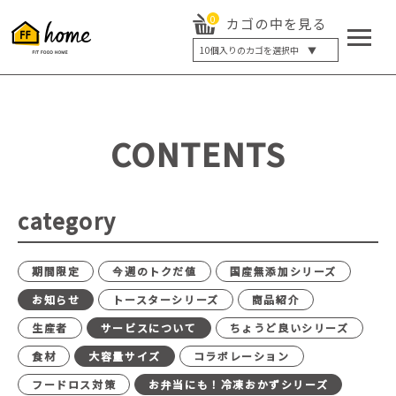
0
カゴの中を見る
10
個入りのカゴを選択中 ▼
5個入り
7個入り
10個入り
最大5%OFF
14個入り
最大8%OFF
CONTENTS
20個入り
最大12%OFF
category
期間限定
今週のトクだ値
国産無添加シリーズ
お知らせ
トースターシリーズ
商品紹介
生産者
サービスについて
ちょうど良いシリーズ
食材
大容量サイズ
コラボレーション
フードロス対策
お弁当にも！冷凍おかずシリーズ