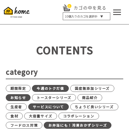
0
カゴの中を見る
10
個入りのカゴを選択中 ▼
5個入り
7個入り
10個入り
最大5%OFF
14個入り
最大8%OFF
CONTENTS
20個入り
最大12%OFF
category
期間限定
今週のトクだ値
国産無添加シリーズ
お知らせ
トースターシリーズ
商品紹介
生産者
サービスについて
ちょうど良いシリーズ
食材
大容量サイズ
コラボレーション
フードロス対策
お弁当にも！冷凍おかずシリーズ