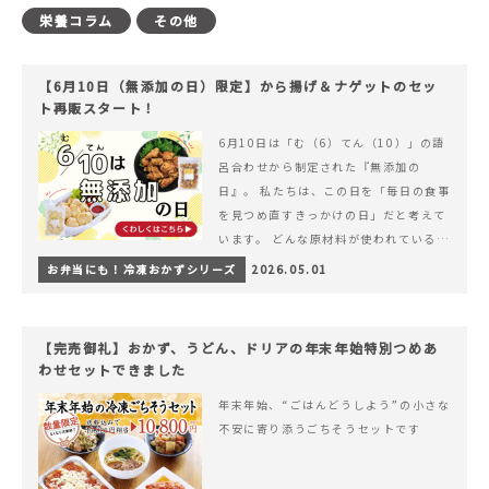
栄養コラム
その他
【6月10日（無添加の日）限定】から揚げ＆ナゲットのセッ
ト再販スタート！
6月10日は「む（6）てん（10）」の語
呂合わせから制定された『無添加の
日』。 私たちは、この日を「毎日の食事
を見つめ直すきっかけの日」だと考えて
います。 どんな原材料が使われているの
か。 どのようにつくられているのか。&
お弁当にも！冷凍おかずシリーズ
2026.05.01
hellip; 続きを読む 【6月10日（無添加
の日）限定】から揚げ＆ナゲットのセッ
ト再販スタート！
【完売御礼】おかず、うどん、ドリアの年末年始特別つめあ
わせセットできました
年末年始、“ごはんどうしよう”の小さな
不安に寄り添うごちそうセットです