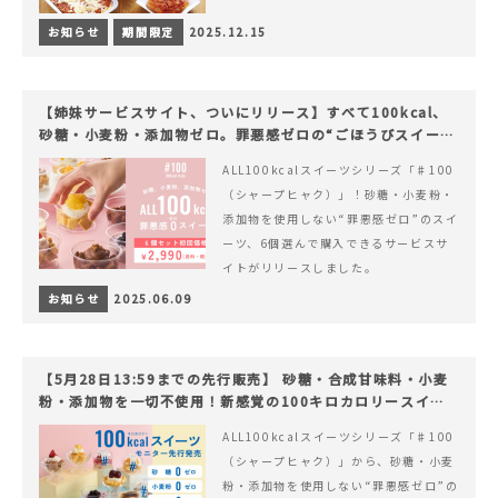
お知らせ
期間限定
2025.12.15
【姉妹サービスサイト、ついにリリース】すべて100kcal、
砂糖・小麦粉・添加物ゼロ。罪悪感ゼロの“ごほうびスイー
ツ”『#100（シャープ100）』
ALL100kcalスイーツシリーズ「♯100
（シャープヒャク）」！砂糖・小麦粉・
添加物を使用しない“罪悪感ゼロ”のスイ
ーツ、6個選んで購入できるサービスサ
イトがリリースしました。
お知らせ
2025.06.09
【5月28日13:59までの先行販売】 砂糖・合成甘味料・小麦
粉・添加物を一切不使用！新感覚の100キロカロリースイー
ツでヘルシーライフを。
ALL100kcalスイーツシリーズ「♯100
（シャープヒャク）」から、砂糖・小麦
粉・添加物を使用しない“罪悪感ゼロ”の