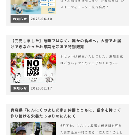
粉・添加物を使用しない“罪悪感ゼロ”の
スイーツをモニター先行発売！
お知らせ
2025.04.30
【完売しました】破棄ではなく、誰かの食卓へ。大雪でお届
けできなかったお惣菜を冷凍で特別販売
本セットは完売いたしました。追加販売
はございませんのでご了承ください。
お知らせ
2025.02.27
青森県『にんにくのよしだ家』仲間とともに、信念を持って
作り続ける栄養たっぷりのにんにく
6月下旬、にんにく収穫の最盛期を迎え
た青森県三戸町にある「にんにくのよし