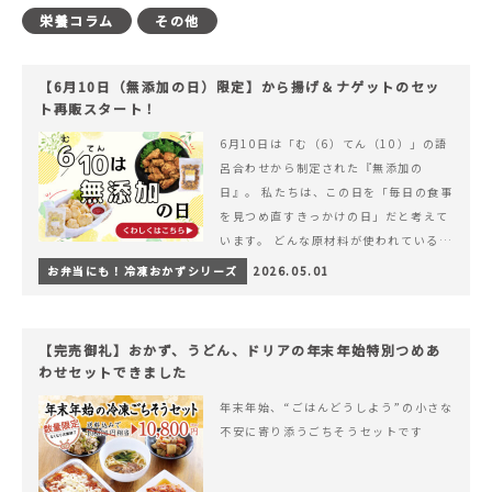
栄養コラム
その他
【6月10日（無添加の日）限定】から揚げ＆ナゲットのセッ
ト再販スタート！
6月10日は「む（6）てん（10）」の語
呂合わせから制定された『無添加の
日』。 私たちは、この日を「毎日の食事
を見つめ直すきっかけの日」だと考えて
います。 どんな原材料が使われているの
か。 どのようにつくられているのか。&
お弁当にも！冷凍おかずシリーズ
2026.05.01
hellip; 続きを読む 【6月10日（無添加
の日）限定】から揚げ＆ナゲットのセッ
ト再販スタート！
【完売御礼】おかず、うどん、ドリアの年末年始特別つめあ
わせセットできました
年末年始、“ごはんどうしよう”の小さな
不安に寄り添うごちそうセットです