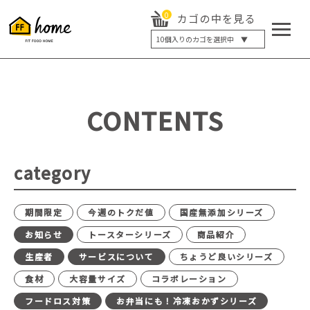
0
カゴの中を見る
10
個入りのカゴを選択中 ▼
5個入り
7個入り
10個入り
最大5%OFF
14個入り
最大8%OFF
CONTENTS
20個入り
最大12%OFF
category
期間限定
今週のトクだ値
国産無添加シリーズ
お知らせ
トースターシリーズ
商品紹介
生産者
サービスについて
ちょうど良いシリーズ
食材
大容量サイズ
コラボレーション
フードロス対策
お弁当にも！冷凍おかずシリーズ