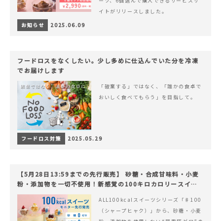
ーツ、6個選んで購入できるサービスサ
イトがリリースしました。
お知らせ
2025.06.09
フードロスをなくしたい。少し多めに仕込んでいた分を冷凍
でお届けします
「破棄する」ではなく、「誰かの食卓で
おいしく食べてもらう」を目指して。
フードロス対策
2025.05.29
【5月28日13:59までの先行販売】 砂糖・合成甘味料・小麦
粉・添加物を一切不使用！新感覚の100キロカロリースイー
ツでヘルシーライフを。
ALL100kcalスイーツシリーズ「♯100
（シャープヒャク）」から、砂糖・小麦