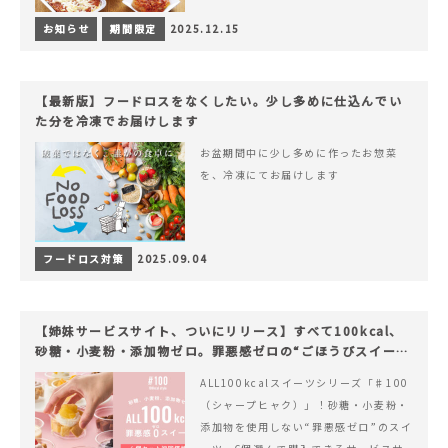
お知らせ
期間限定
2025.12.15
【最新版】フードロスをなくしたい。少し多めに仕込んでい
た分を冷凍でお届けします
お盆期間中に少し多めに作ったお惣菜
を、冷凍にてお届けします
フードロス対策
2025.09.04
【姉妹サービスサイト、ついにリリース】すべて100kcal、
砂糖・小麦粉・添加物ゼロ。罪悪感ゼロの“ごほうびスイー
ツ”『#100（シャープ100）』
ALL100kcalスイーツシリーズ「♯100
（シャープヒャク）」！砂糖・小麦粉・
添加物を使用しない“罪悪感ゼロ”のスイ