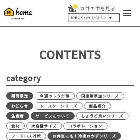
0
カゴの中を見る
10
個入りのカゴを選択中 ▼
5個入り
7個入り
10個入り
最大5%OFF
14個入り
最大8%OFF
CONTENTS
20個入り
最大12%OFF
category
期間限定
今週のトクだ値
国産無添加シリーズ
お知らせ
トースターシリーズ
商品紹介
生産者
サービスについて
ちょうど良いシリーズ
食材
大容量サイズ
コラボレーション
フードロス対策
お弁当にも！冷凍おかずシリーズ