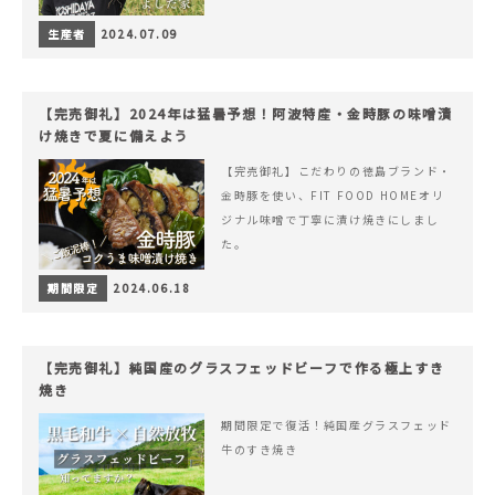
生産者
2024.07.09
【完売御礼】2024年は猛暑予想！阿波特産・金時豚の味噌漬
け焼きで夏に備えよう
【完売御礼】こだわりの徳島ブランド・
金時豚を使い、FIT FOOD HOMEオリ
ジナル味噌で丁寧に漬け焼きにしまし
た。
期間限定
2024.06.18
【完売御礼】純国産のグラスフェッドビーフで作る極上すき
焼き
期間限定で復活！純国産グラスフェッド
牛のすき焼き