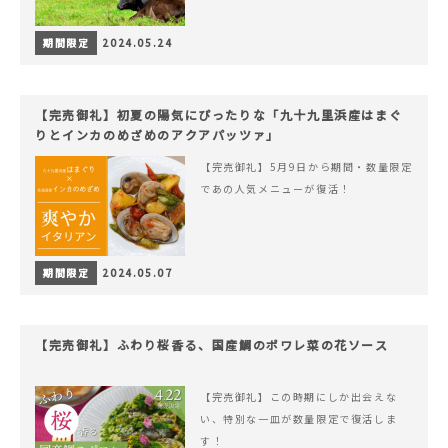
期間限定
2024.05.24
【完売御礼】初夏の陽気にぴったりな「九十九里浜産はまぐ
りとインカのめざめのアクアパッツァ」
【完売御礼】5月9日から期間・数量限定
であの人気メニューが復活！
期間限定
2024.05.07
【完売御礼】ふわり桜香る、国産鯛のポワレ菜の花ソース
【完売御礼】この時期にしか出会えな
い、特別な一皿が数量限定で復活しま
す！