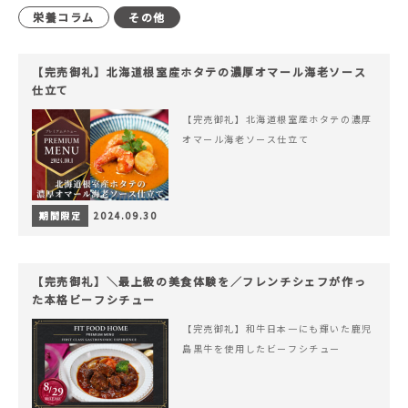
栄養コラム
その他
【完売御礼】北海道根室産ホタテの濃厚オマール海老ソース
仕立て
【完売御礼】北海道根室産ホタテの濃厚
オマール海老ソース仕立て
期間限定
2024.09.30
【完売御礼】＼最上級の美食体験を／フレンチシェフが作っ
た本格ビーフシチュー
【完売御礼】和牛日本一にも輝いた鹿児
島黒牛を使用したビーフシチュー