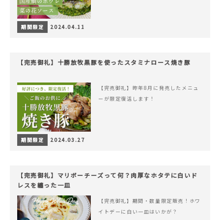
期間限定
2024.04.11
【完売御礼】十勝放牧黒豚を使ったスタミナロース焼き豚
【完売御礼】昨年8月に発売したメニュ
ーが限定復活します！
期間限定
2024.03.27
【完売御礼】マリボーチーズって何？肉厚なホタテに白いド
レスを纏った一皿
【完売御礼】期間・数量限定販売！ホワ
イトデーに白い一皿はいかが？