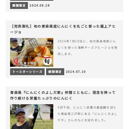
期間限定
2024.08.29
【完売御礼】旬の青森県産にんにくを丸ごと使った極上アヒ
ージョ
2024年7月10日に、旬の青森県産にん
にくを使った海鮮チーズアヒージョを発
売します。
トースターシリーズ
期間限定
2024.07.10
青森県『にんにくのよしだ家』仲間とともに、信念を持って
作り続ける栄養たっぷりのにんにく
6月下旬、にんにく収穫の最盛期を迎え
た青森県三戸町にある「にんにくのよし
だや」さんのもとを訪れました。