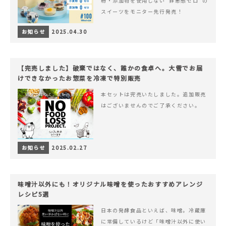
粉・添加物を使用しない“罪悪感ゼロ”の
スイーツをモニター先行発売！
お知らせ
2025.04.30
【完売しました】破棄ではなく、誰かの食卓へ。大雪でお届
けできなかったお惣菜を冷凍で特別販売
本セットは完売いたしました。追加販売
はございませんのでご了承ください。
お知らせ
2025.02.27
味噌汁以外にも！オリジナル味噌を使ったおすすめアレンジ
レシピ5選
日本の発酵食品といえば、味噌。冷蔵庫
に常備しているけど「味噌汁以外に使い