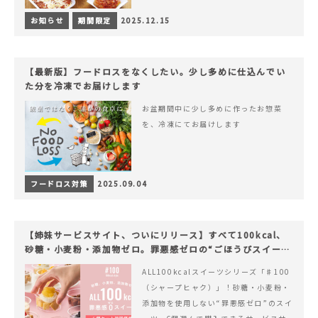
お知らせ
期間限定
2025.12.15
【最新版】フードロスをなくしたい。少し多めに仕込んでい
た分を冷凍でお届けします
お盆期間中に少し多めに作ったお惣菜
を、冷凍にてお届けします
フードロス対策
2025.09.04
【姉妹サービスサイト、ついにリリース】すべて100kcal、
砂糖・小麦粉・添加物ゼロ。罪悪感ゼロの“ごほうびスイー
ツ”『#100（シャープ100）』
ALL100kcalスイーツシリーズ「♯100
（シャープヒャク）」！砂糖・小麦粉・
添加物を使用しない“罪悪感ゼロ”のスイ