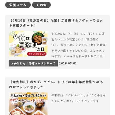
栄養コラム
その他
【6月10日（無添加の日）限定】から揚げ＆ナゲットのセッ
ト再販スタート！
6月10日は「む（6）てん（10）」の語
呂合わせから制定された『無添加の
日』。 私たちは、この日を「毎日の食事
を見つめ直すきっかけの日」だと考えて
います。 どんな原材料が使われているの
か。 どのようにつくられているのか。&
お弁当にも！冷凍おかずシリーズ
2026.05.01
hellip; 続きを読む 【6月10日（無添加
の日）限定】から揚げ＆ナゲットのセッ
ト再販スタート！
【完売御礼】おかず、うどん、ドリアの年末年始特別つめあ
わせセットできました
年末年始、“ごはんどうしよう”の小さな
不安に寄り添うごちそうセットです