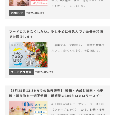
ーツ、6個選んで購入できるサービスサ
イトがリリースしました。
お知らせ
2025.06.09
フードロスをなくしたい。少し多めに仕込んでいた分を冷凍
でお届けします
「破棄する」ではなく、「誰かの食卓で
おいしく食べてもらう」を目指して。
フードロス対策
2025.05.29
【5月28日13:59までの先行販売】 砂糖・合成甘味料・小麦
粉・添加物を一切不使用！新感覚の100キロカロリースイー
ツでヘルシーライフを。
ALL100kcalスイーツシリーズ「♯100
（シャープヒャク）」から、砂糖・小麦