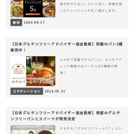
道がわからない」という方へ、味噌を使
ったアレンジレシピをご紹介します。
食材
2024.06.17
【日本グルテンフリーアドバイザー協会監修】究極のパン2種
販売中！
ふんわり定番ホテルパンと、もっちりア
レンジ無限大なベーグルの2種類が発
売！
コラボレーション
2024.05.31
【日本グルテンフリーアドバイザー協会監修】待望のグルテ
ンフリーパンとスイーツが発売決定
そもそも「グルテンフリーって？」とい