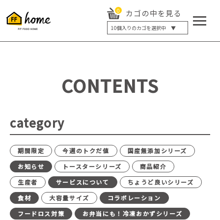
0
カゴの中を見る
10
個入りのカゴを選択中 ▼
5個入り
7個入り
10個入り
最大5%OFF
14個入り
最大8%OFF
CONTENTS
20個入り
最大12%OFF
category
期間限定
今週のトクだ値
国産無添加シリーズ
お知らせ
トースターシリーズ
商品紹介
生産者
サービスについて
ちょうど良いシリーズ
食材
大容量サイズ
コラボレーション
フードロス対策
お弁当にも！冷凍おかずシリーズ