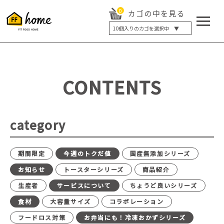
0
カゴの中を見る
10
個入りのカゴを選択中 ▼
5個入り
7個入り
10個入り
最大5%OFF
14個入り
最大8%OFF
CONTENTS
20個入り
最大12%OFF
category
期間限定
今週のトクだ値
国産無添加シリーズ
お知らせ
トースターシリーズ
商品紹介
生産者
サービスについて
ちょうど良いシリーズ
食材
大容量サイズ
コラボレーション
フードロス対策
お弁当にも！冷凍おかずシリーズ