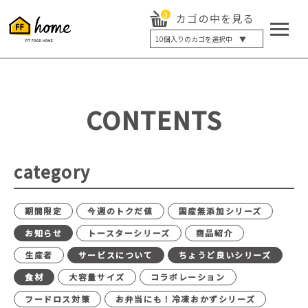
0
カゴの中を見る
10
個入りのカゴを選択中 ▼
5個入り
7個入り
10個入り
最大5%OFF
14個入り
最大8%OFF
CONTENTS
20個入り
最大12%OFF
category
期間限定
今週のトクだ値
国産無添加シリーズ
お知らせ
トースターシリーズ
商品紹介
生産者
サービスについて
ちょうど良いシリーズ
食材
大容量サイズ
コラボレーション
フードロス対策
お弁当にも！冷凍おかずシリーズ