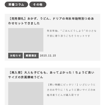
栄養コラム
その他
【完売御礼】おかず、うどん、ドリアの年末年始特別つめあ
わせセットできました
年末年始、“ごはんどうしよう”の小さな
不安に寄り添うごちそうセットです
お知らせ
期間限定
2025.12.15
【再入荷】大人も子どもも、あってよかった！ちょうど良い
サイズの京風讃岐うどん
【寒い時期にピッタリ！】いざというと
きのお守りに！ちょうど良いサイズの本
格冷凍うどんが再入荷です