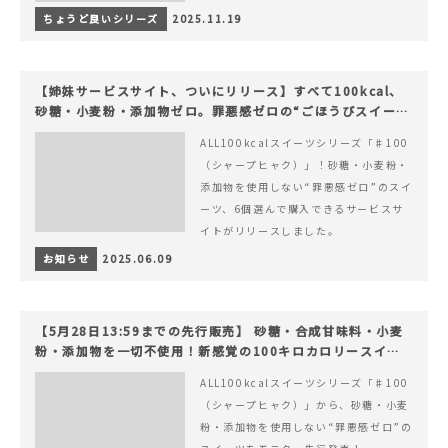
ちょうど良いシリーズ
2025.11.19
【姉妹サービスサイト、ついにリリース】すべて100kcal、
砂糖・小麦粉・添加物ゼロ。罪悪感ゼロの“ごほうびスイー
ツ”『#100（シャープ100）』
ALL100kcalスイーツシリーズ「♯100
（シャープヒャク）」！砂糖・小麦粉・
添加物を使用しない“罪悪感ゼロ”のスイ
ーツ、6個選んで購入できるサービスサ
イトがリリースしました。
お知らせ
2025.06.09
【5月28日13:59までの先行販売】 砂糖・合成甘味料・小麦
粉・添加物を一切不使用！新感覚の100キロカロリースイー
ツでヘルシーライフを。
ALL100kcalスイーツシリーズ「♯100
（シャープヒャク）」から、砂糖・小麦
粉・添加物を使用しない“罪悪感ゼロ”の