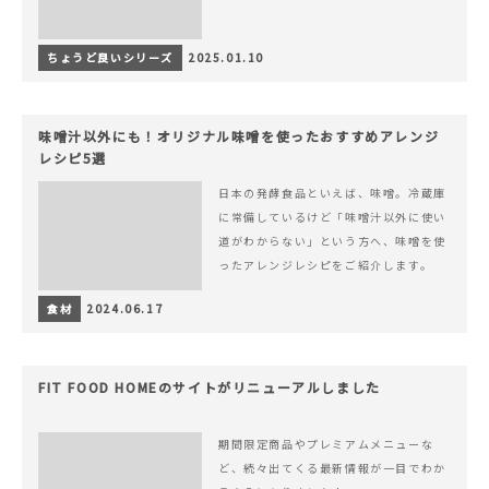
ちょうど良いシリーズ
2025.01.10
味噌汁以外にも！オリジナル味噌を使ったおすすめアレンジ
レシピ5選
日本の発酵食品といえば、味噌。冷蔵庫
に常備しているけど「味噌汁以外に使い
道がわからない」という方へ、味噌を使
ったアレンジレシピをご紹介します。
食材
2024.06.17
FIT FOOD HOMEのサイトがリニューアルしました
期間限定商品やプレミアムメニューな
ど、続々出てくる最新情報が一目でわか