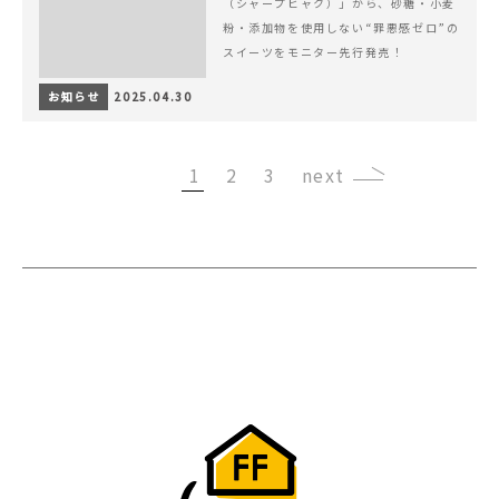
（シャープヒャク）」から、砂糖・小麦
粉・添加物を使用しない“罪悪感ゼロ”の
スイーツをモニター先行発売！
お知らせ
2025.04.30
1
2
3
›