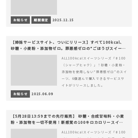
お知らせ
期間限定
2025.12.15
【姉妹サービスサイト、ついにリリース】すべて100kcal、
砂糖・小麦粉・添加物ゼロ。罪悪感ゼロの“ごほうびスイー
ツ”『#100（シャープ100）』
ALL100kcalスイーツシリーズ「♯100
（シャープヒャク）」！砂糖・小麦粉・
添加物を使用しない“罪悪感ゼロ”のスイ
ーツ、6個選んで購入できるサービスサ
イトがリリースしました。
お知らせ
2025.06.09
【5月28日13:59までの先行販売】 砂糖・合成甘味料・小麦
粉・添加物を一切不使用！新感覚の100キロカロリースイー
ツでヘルシーライフを。
ALL100kcalスイーツシリーズ「♯100