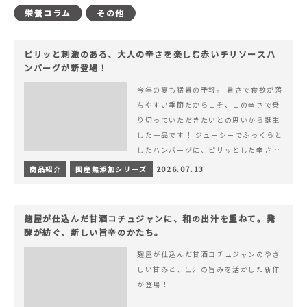
栄養コラム
その他
ピリッと刺激のある、大人の辛さを楽しむ赤いチリソースハ
ンバーグが新登場！
今年の夏も猛暑の予報。 暑さで食欲が落
ちやすい季節だからこそ、この辛さで乗
り切っていただきたいとの思いから誕生
した一品です！ ジューシーでふっくらと
したハンバーグに、ピリッとした辛さと
コク深い旨みが楽しめる特製チリソース
商品紹介
国産無添加シリーズ
2026.07.13
&hellip; 続きを読む ピリッと刺激のあ
る、大人の辛さを楽しむ赤いチリソース
ハンバーグが新登場！
麹屋が仕込んだ甘酒コチュジャンに、和の出汁を重ねて。発
酵が紡ぐ、新しい旨辛のかたち。
麹屋が仕込んだ甘酒コチュジャンのやさ
しい甘みと、出汁の旨みを活かした新作
が登場！