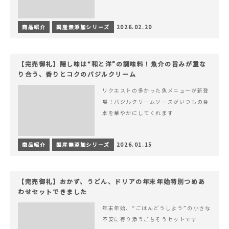
商品紹介
国産無添加シリーズ
2026.02.20
【完売御礼】隠し味は“和と洋”の調味料！魚介の旨みが重な
り合う、香りとコクのバジルクリーム
リクエストの多かった魚メニューが新登
場！バジルクリームソースがいつもの食
卓を華やかにしてくれます
商品紹介
国産無添加シリーズ
2026.01.15
【完売御礼】おかず、うどん、ドリアの年末年始特別つめあ
わせセットできました
年末年始、“ごはんどうしよう”の小さな
不安に寄り添うごちそうセットです