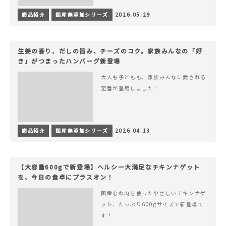
商品紹介
国産無添加シリーズ
2026.05.29
生姜の香り、だしの旨み、チーズのコク。家族みんなの「好
き」がつまったハンバーグ新登場
大人も子どもも、家族みんなに愛される
定番が登場しました！
商品紹介
国産無添加シリーズ
2026.04.13
【大容量600gで新登場】ヘルシー大満足なチキンナゲット
を、今日の食卓にプラスオン！
国産むね肉を使ったやさしいチキンナゲ
ット、たっぷり600gサイズで新登場で
す！