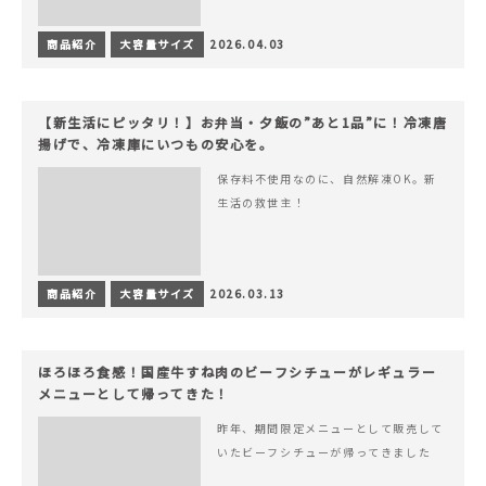
商品紹介
大容量サイズ
2026.04.03
【新生活にピッタリ！】お弁当・夕飯の”あと1品”に！冷凍唐
揚げで、冷凍庫にいつもの安心を。
保存料不使用なのに、自然解凍OK。新
生活の救世主！
商品紹介
大容量サイズ
2026.03.13
ほろほろ食感！国産牛すね肉のビーフシチューがレギュラー
メニューとして帰ってきた！
昨年、期間限定メニューとして販売して
いたビーフシチューが帰ってきました