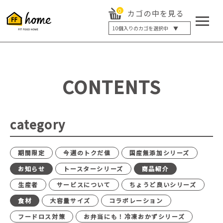
0
カゴの中を見る
10
個入りのカゴを選択中 ▼
5個入り
7個入り
10個入り
最大5%OFF
14個入り
最大8%OFF
CONTENTS
20個入り
最大12%OFF
category
期間限定
今週のトクだ値
国産無添加シリーズ
お知らせ
トースターシリーズ
商品紹介
生産者
サービスについて
ちょうど良いシリーズ
食材
大容量サイズ
コラボレーション
フードロス対策
お弁当にも！冷凍おかずシリーズ