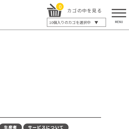
0
カゴの中を見る
MENU
10
個入りのカゴを選択中 ▼
5個入り
7個入り
10個入り
最大5%OFF
14個入り
最大8%OFF
20個入り
最大12%OFF
生産者
サービスについて