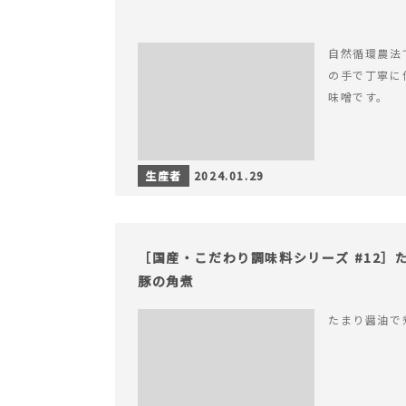
自然循環農法
の手で丁寧に
味噌です。
生産者
2024.01.29
［国産・こだわり調味料シリーズ #12］
豚の角煮
たまり醤油で