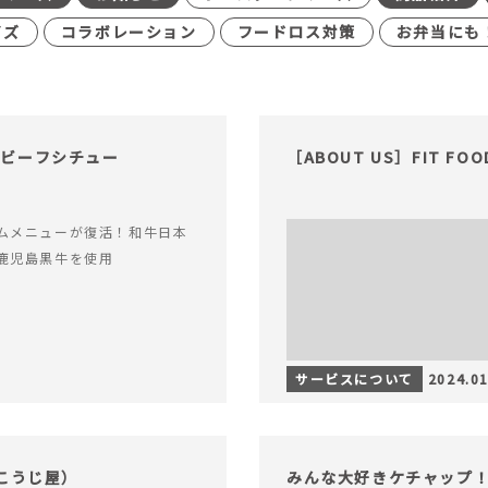
イズ
コラボレーション
フードロス対策
お弁当にも
格ビーフシチュー
［ABOUT US］FIT FO
ムメニューが復活！和牛日本
鹿児島黒牛を使用
サービスについて
2024.01
こうじ屋）
みんな大好きケチャップ