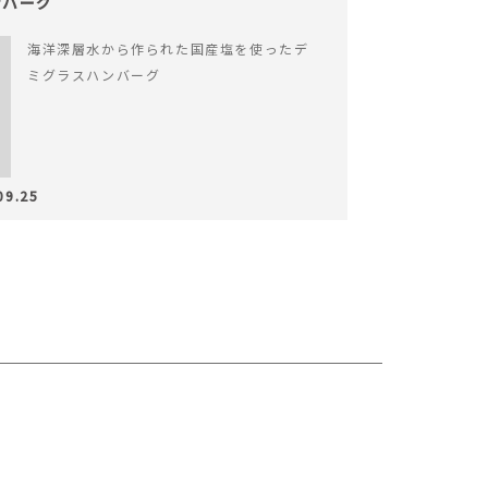
゙ーグ
海洋深層水から作られた国産塩を使ったデ
ミグラスハンバーグ
09.25