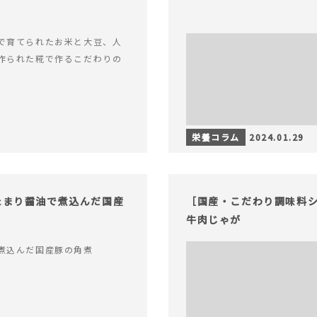
で育てられたお米と大豆、人
作られた糀で作るこだわりの
栄養コラム
2024.01.29
たまり醤油で煮込んだ国産
［国産・こだわり調味料シ
牛肉じゃが
煮込んだ国産豚の角煮