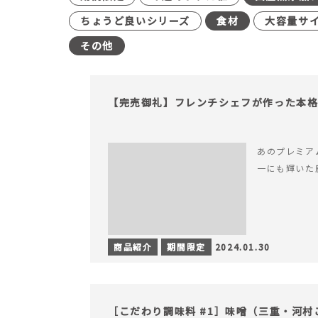
ちょうど良いシリーズ
食材
大容量サ
その他
【完売御礼】フレンチシェフが作った本
あのプレミア
一にも輝いた
商品紹介
期間限定
2024.01.30
［こだわり調味料 #1］味噌（三重・河村