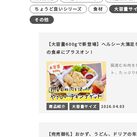
ちょうど良いシリーズ
食材
大容量サ
その他
【大容量600gで新登場】ヘルシー大満
の食卓にプラスオン！
国産むね肉を
ト、たっぷり
商品紹介
大容量サイズ
2026.04.03
【完売御礼】おかず、うどん、ドリアの年