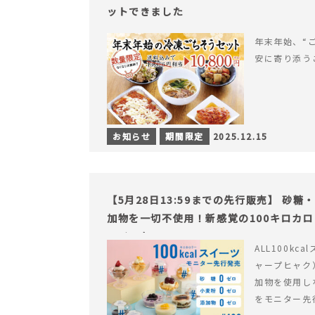
ットできました
年末年始、“
安に寄り添う
お知らせ
期間限定
2025.12.15
【5月28日13:59までの先行販売】 砂
加物を一切不使用！新感覚の100キロカ
ライフを。
ALL100kc
ャープヒャク
加物を使用し
をモニター先