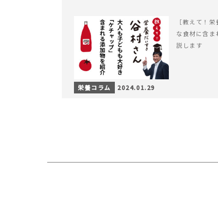
［教えて！栄
な食材に含ま
説します
栄養コラム
2024.01.29