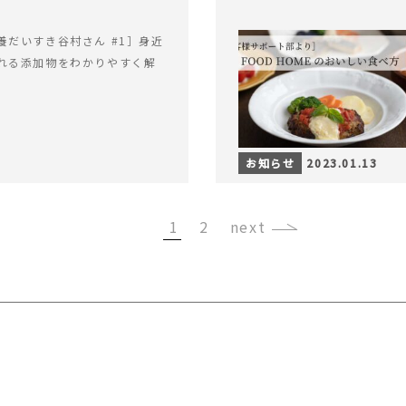
養だいすき谷村さん #1］身近
れる添加物をわかりやすく解
お知らせ
2023.01.13
1
2
›