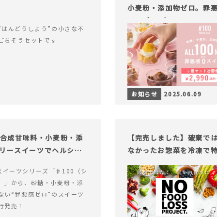
小麦粉・添加物ゼロ。罪悪
ャープ100）』
ごはんどうしよう”の小さな不
ごちそうセットです
お知らせ
2025.06.09
糖・合成甘味料・小麦粉・添
【完売しました】破棄で
ロリースイーツでヘルシー
なかったお惣菜を冷凍で
alスイーツシリーズ「♯100（シ
）」から、砂糖・小麦粉・添
ない“罪悪感ゼロ”のスイーツ
行発売！