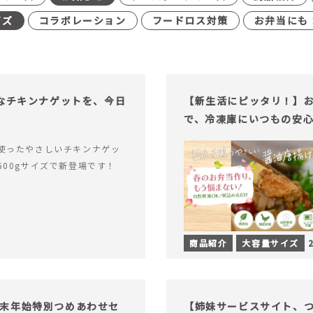
イズ
コラボレーション
フードロス対策
お弁当にも
足なチキンナゲットを、今日
【新生活にピッタリ！】お
で、冷凍庫にいつもの安
使ったやさしいチキンナゲッ
600gサイズで新登場です！
商品紹介
大容量サイズ
末年始特別つめあわせセ
【姉妹サービスサイト、つい