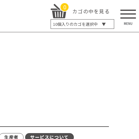
0
カゴの中を見る
MENU
10
個入りのカゴを選択中 ▼
5個入り
7個入り
10個入り
最大5%OFF
14個入り
最大8%OFF
20個入り
最大12%OFF
生産者
サービスについて