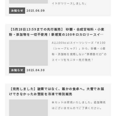
イトがリリースしました。
お知らせ
2025.06.09
【5月28日13:59までの先行販売】 砂糖・合成甘味料・小麦
粉・添加物を一切不使用！新感覚の100キロカロリースイー
ツでヘルシーライフを。
ALL100kcalスイーツシリーズ「♯100
（シャープヒャク）」から、砂糖・小麦
粉・添加物を使用しない“罪悪感ゼロ”の
スイーツをモニター先行発売！
お知らせ
2025.04.30
【完売しました】破棄ではなく、誰かの食卓へ。大雪でお届
けできなかったお惣菜を冷凍で特別販売
本セットは完売いたしました。追加販売
はございませんのでご了承ください。