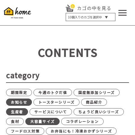
0
カゴの中を見る
10
個入りのカゴを選択中 ▼
5個入り
7個入り
10個入り
最大5%OFF
14個入り
最大8%OFF
CONTENTS
20個入り
最大12%OFF
category
期間限定
今週のトクだ値
国産無添加シリーズ
お知らせ
トースターシリーズ
商品紹介
生産者
サービスについて
ちょうど良いシリーズ
食材
大容量サイズ
コラボレーション
フードロス対策
お弁当にも！冷凍おかずシリーズ