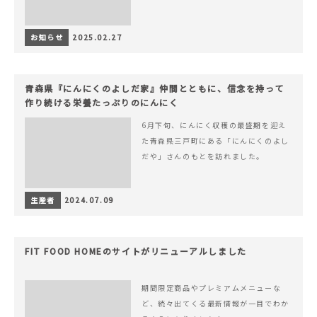
お知らせ
2025.02.27
青森県『にんにくのよしだ家』仲間とともに、信念を持って
作り続ける栄養たっぷりのにんにく
6月下旬、にんにく収穫の最盛期を迎え
た青森県三戸町にある「にんにくのよし
だや」さんのもとを訪れました。
生産者
2024.07.09
FIT FOOD HOMEのサイトがリニューアルしました
期間限定商品やプレミアムメニューな
ど、続々出てくる最新情報が一目でわか