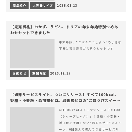
商品紹介
大容量サイズ
2026.03.13
【完売御礼】おかず、うどん、ドリアの年末年始特別つめあ
わせセットできました
年末年始、“ごはんどうしよう”の小さな
不安に寄り添うごちそうセットです
お知らせ
期間限定
2025.12.15
【姉妹サービスサイト、ついにリリース】すべて100kcal、
砂糖・小麦粉・添加物ゼロ。罪悪感ゼロの“ごほうびスイー
ツ”『#100（シャープ100）』
ALL100kcalスイーツシリーズ「♯100
（シャープヒャク）」！砂糖・小麦粉・
添加物を使用しない“罪悪感ゼロ”のスイ
ーツ、6個選んで購入できるサービスサ