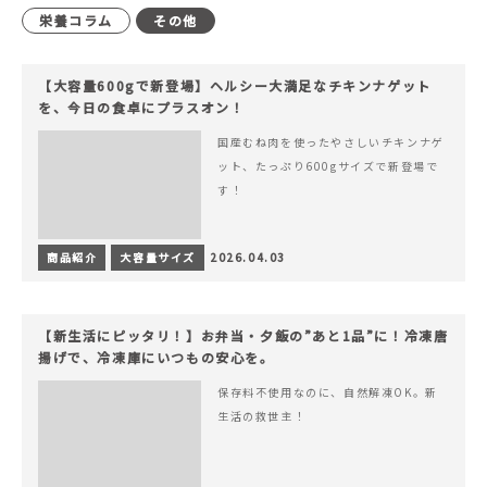
栄養コラム
その他
【大容量600gで新登場】ヘルシー大満足なチキンナゲット
を、今日の食卓にプラスオン！
国産むね肉を使ったやさしいチキンナゲ
ット、たっぷり600gサイズで新登場で
す！
商品紹介
大容量サイズ
2026.04.03
【新生活にピッタリ！】お弁当・夕飯の”あと1品”に！冷凍唐
揚げで、冷凍庫にいつもの安心を。
保存料不使用なのに、自然解凍OK。新
生活の救世主！